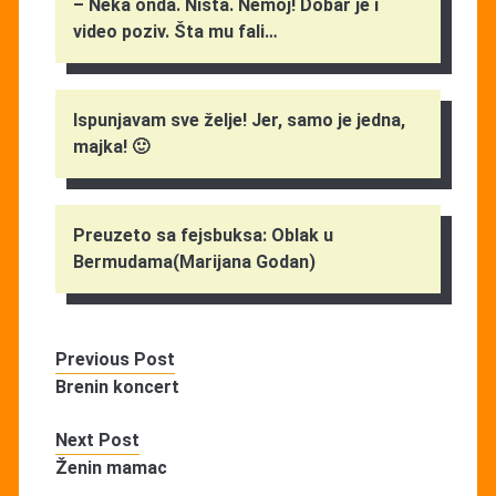
– Neka onda. Ništa. Nemoj! Dobar je i
video poziv. Šta mu fali…
Ispunjavam sve želje! Jer, samo je jedna,
majka! 🙂
Preuzeto sa fejsbuksa: Oblak u
Bermudama(Marijana Godan)
Previous Post
Brenin koncert
Next Post
Ženin mamac