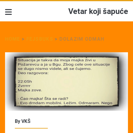
Vetar koji šapuće
HOME
>
FEJSBUKS
>
DOLAZIM ODMAH
By
VKŠ