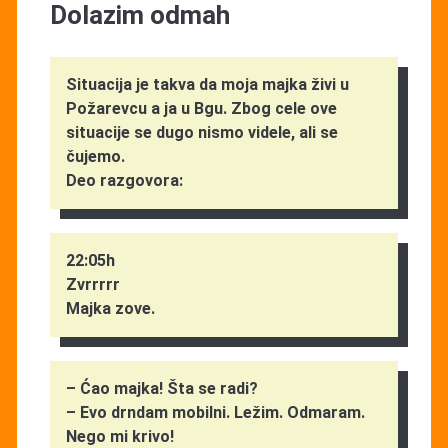
Dolazim odmah
Situacija je takva da moja majka živi u
Požarevcu a ja u Bgu. Zbog cele ove
situacije se dugo nismo videle, ali se
čujemo.
Deo razgovora:
22:05h
Zvrrrrr
Majka zove.
– Ćao majka! Šta se radi?
– Evo drndam mobilni. Ležim. Odmaram.
Nego mi krivo!