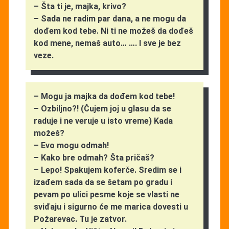
– Šta ti je, majka, krivo?
– Sada ne radim par dana, a ne mogu da
dođem kod tebe. Ni ti ne možeš da dođeš
kod mene, nemaš auto… …. I sve je bez
veze.
– Mogu ja majka da dođem kod tebe!
– Ozbiljno?! (Čujem joj u glasu da se
raduje i ne veruje u isto vreme) Kada
možeš?
– Evo mogu odmah!
– Kako bre odmah? Šta pričaš?
– Lepo! Spakujem koferče. Sredim se i
izađem sada da se šetam po gradu i
pevam po ulici pesme koje se vlasti ne
sviđaju i sigurno će me marica dovesti u
Požarevac. Tu je zatvor.