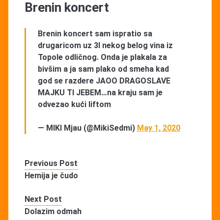
Brenin koncert
Brenin koncert sam ispratio sa
drugaricom uz 3l nekog belog vina iz
Topole odličnog. Onda je plakala za
bivšim a ja sam plako od smeha kad
god se razdere JAOO DRAGOSLAVE
MAJKU TI JEBEM…na kraju sam je
odvezao kući liftom
— MIKI Mjau (@MikiSedmi)
May 1, 2020
Previous Post
Hemija je čudo
Next Post
Dolazim odmah