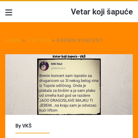
Vetar koji šapuće
HOME
>
TVITEKS
>
BRENIN KONCERT
By
VKŠ