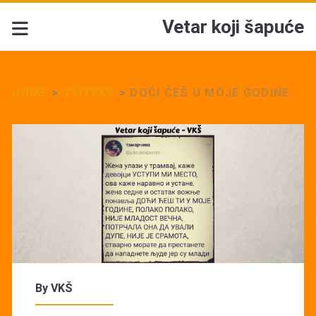
Vetar koji šapuće
HOME
>
TVITEKS
>
DOĆI ĆEŠ U MOJE GODINE
By
VKŠ