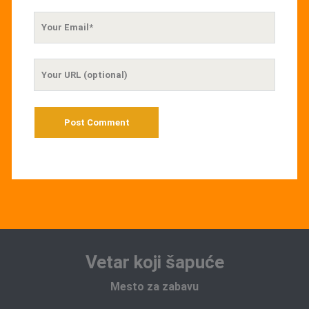
Your
Email
Your
Website
URL
Vetar koji šapuće
Mesto za zabavu