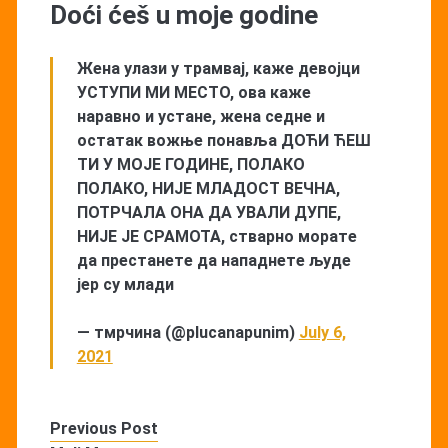
Doći ćeš u moje godine
Жена улази у трамвај, каже девојци
УСТУПИ МИ МЕСТО, ова каже
наравно и устане, жена седне и
остатак вожње понавља ДОЋИ ЋЕШ
ТИ У МОЈЕ ГОДИНЕ, ПОЛАКО
ПОЛАКО, НИЈЕ МЛАДОСТ ВЕЧНА,
ПОТРЧАЛА ОНА ДА УВАЛИ ДУПЕ,
НИЈЕ ЈЕ СРАМОТА, стварно морате
да престанете да нападнете људе
јер су млади
— тмрчина (@plucanapunim)
July 6,
2021
Previous Post