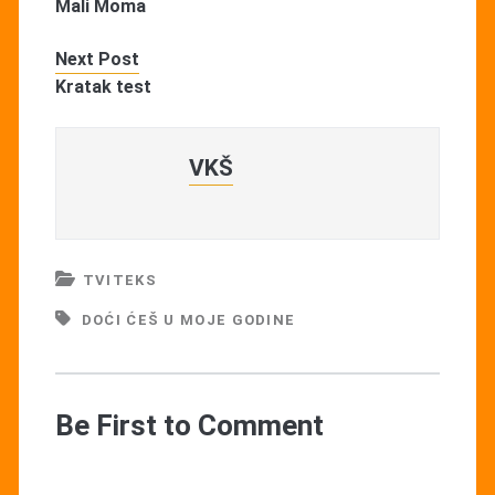
Mali Moma
Next Post
Kratak test
VKŠ
TVITEKS
DOĆI ĆEŠ U MOJE GODINE
Be First to Comment