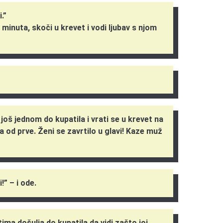
.”
 minuta, skoči u krevet i vodi ljubav s njom
još jednom do kupatila i vrati se u krevet na
ja od prve. Ženi se zavrtilo u glavi! Kaze muž
!” – i ode.
ima došulja do kupatila da vidi zašto joj