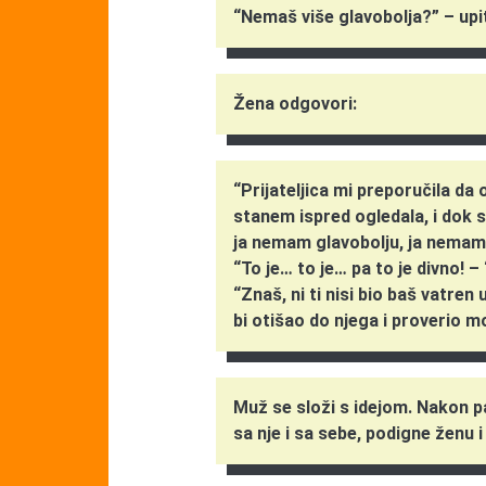
“Nemaš više glavobolja?” – upi
Žena odgovori:
“Prijateljica mi preporučila da
stanem ispred ogledala, i dok
ja nemam glavobolju, ja nemam g
“To je… to je… pa to je divno! 
“Znaš, ni ti nisi bio baš vatren
bi otišao do njega i proverio mo
Muž se složi s idejom. Nakon p
sa nje i sa sebe, podigne ženu 