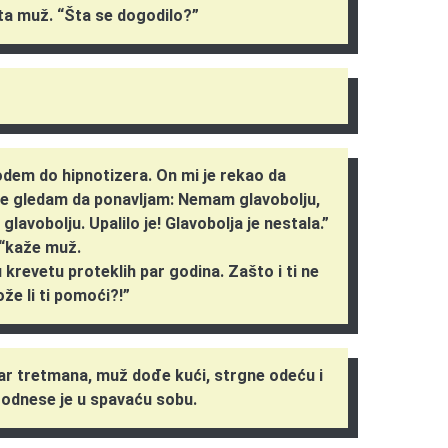
ta muž. “Šta se dogodilo?”
 odem do hipnotizera. On mi je rekao da
 se gledam da ponavljam: Nemam glavobolju,
lavobolju. Upalilo je! Glavobolja je nestala.”
– “kaže muž.
 u krevetu proteklih par godina. Zašto i ti ne
že li ti pomoći?!”
ar tretmana, muž dođe kući, strgne odeću i
i odnese je u spavaću sobu.