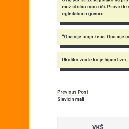
muž stalno mora ići. Proviri kro
ogledalom i govori:
“Ona nije moja žena. Ona nije m
Ukoliko znate ko je hipnotizer,
Previous Post
Slavicin mali
VKŠ