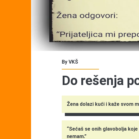
By
VKŠ
Do rešenja p
Žena dolazi kući i kaže svom 
“Sećaš se onih glavobolja koje
nemam.”