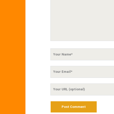
Your
Name
Your
Email
Your
Website
URL