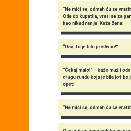
“Ne miči se, odmah ću se vratiti
Ode do kupatila, vrati se za par
kao nikad ranije. Kaže žena:
“Uaa, to je bilo predivno!”
“Čekaj malo!” – kaže muž i ode 
drugu rundu koja je bila još bol
opet:
“Ne miči se, odmah ću se vratiti
Ovaj put se žena polako na prst