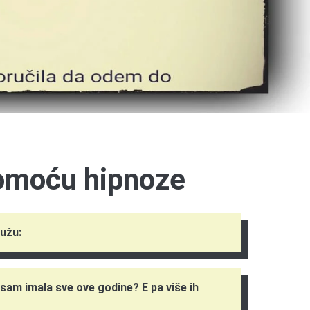
omoću hipnoze
mužu:
 sam imala sve ove godine? E pa više ih