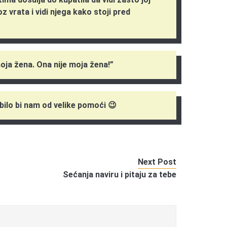
z vrata i vidi njega kako stoji pred
oja žena. Ona nije moja žena!”
 bilo bi nam od velike pomoći 😉
Next Post
Sećanja naviru i pitaju za tebe