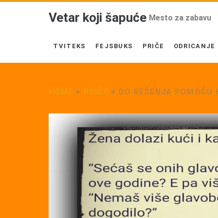
Vetar koji šapuće
Mesto za zabavu
TVITEKS
FEJSBUKS
PRIČE
ODRICANJE
HOME
>
PRIČE
>
DO REŠENJA POMOĆU 