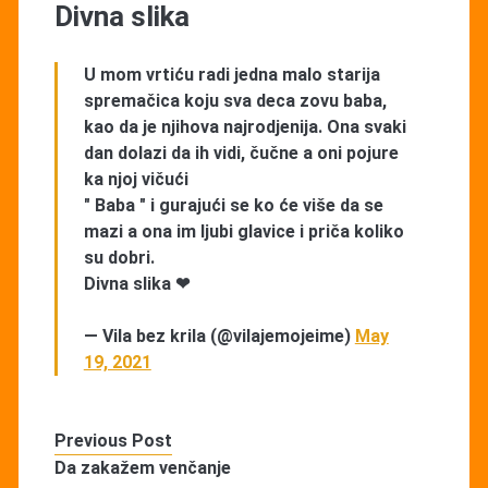
Divna slika
U mom vrtiću radi jedna malo starija
spremačica koju sva deca zovu baba,
kao da je njihova najrodjenija. Ona svaki
dan dolazi da ih vidi, čučne a oni pojure
ka njoj vičući
" Baba " i gurajući se ko će više da se
mazi a ona im ljubi glavice i priča koliko
su dobri.
Divna slika ❤
— Vila bez krila (@vilajemojeime)
May
19, 2021
Previous Post
Da zakažem venčanje