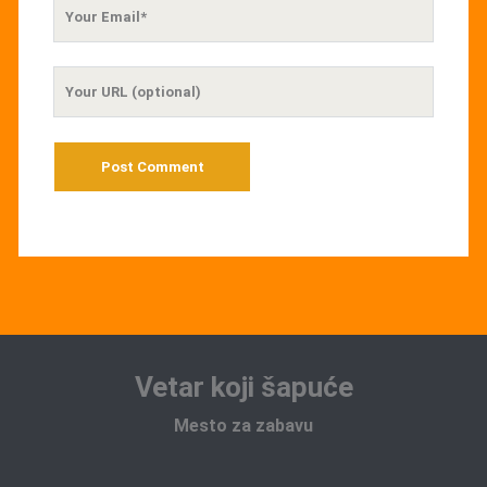
Your
Email
Your
Website
URL
Vetar koji šapuće
Mesto za zabavu