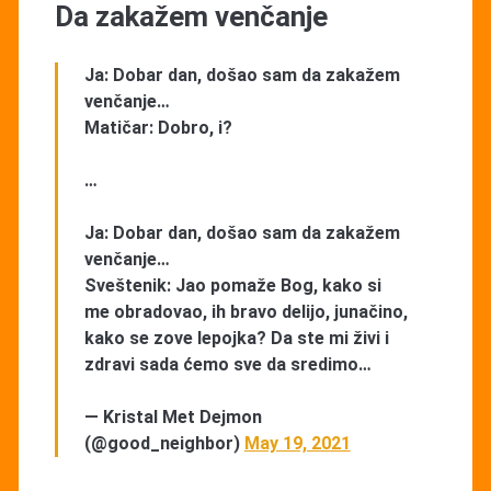
Da zakažem venčanje
Ja: Dobar dan, došao sam da zakažem
venčanje…
Matičar: Dobro, i?
…
Ja: Dobar dan, došao sam da zakažem
venčanje…
Sveštenik: Jao pomaže Bog, kako si
me obradovao, ih bravo delijo, junačino,
kako se zove lepojka? Da ste mi živi i
zdravi sada ćemo sve da sredimo…
— Kristal Met Dejmon
(@good_neighbor)
May 19, 2021