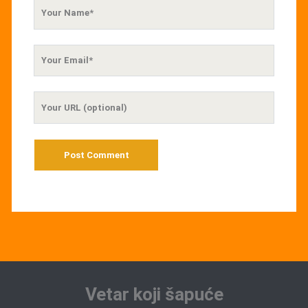
Your
Name
Your
Email
Your
Website
URL
Vetar koji šapuće