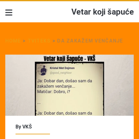
Vetar koji šapuće
HOME
>
TVITEKS
>
DA ZAKAŽEM VENČANJE
By
VKŠ