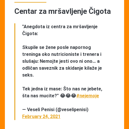
Centar za mršavljenje Čigota
"Anegdota iz centra za mršavljenje
Čigota:
Skupile se žene posle napornog
treninga oko nutricioniste i trenera i
slušaju: Nemojte jesti ovo ni ono… a
odličan saveznik za skidanje kilaže je
seks.
Tek jedna iz mase: Što nas ne jebete,
šta nas mucite?" 😂😂😂
#nejemoje
— Veseli Penisi (@veselipenisi)
February 24, 2021