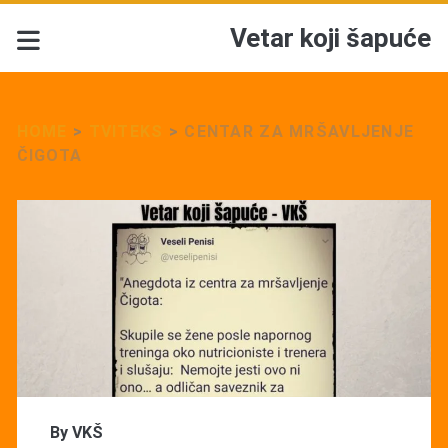
Vetar koji šapuće
HOME
>
TVITEKS
>
CENTAR ZA MRŠAVLJENJE
ČIGOTA
By
VKŠ