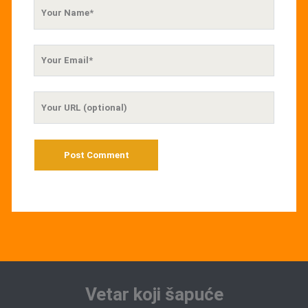
Your
Name
Your
Email
Your
Website
URL
Vetar koji šapuće