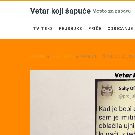
Vetar koji šapuće
Mesto za zabavu
TVITEKS
FEJSBUKS
PRIČE
ODRICANJE
HOME
>
TVITEKS
>
BRAZIL, ŠPANIJA, 