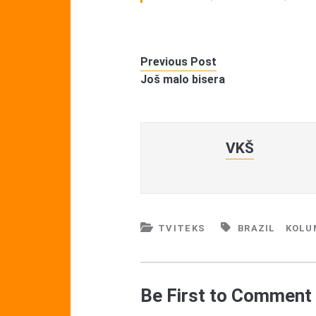
Previous Post
Još malo bisera
VKŠ
TVITEKS
BRAZIL
KOLU
Be First to Comment