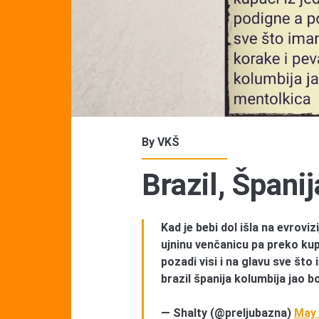
By
VKŠ
Brazil, Špani
Kad je bebi dol išla na evroviz
ujninu venčanicu pa preko kup
pozadi visi i na glavu sve št
brazil španija kolumbija jao 
— Shalty (@preljubazna)
May 