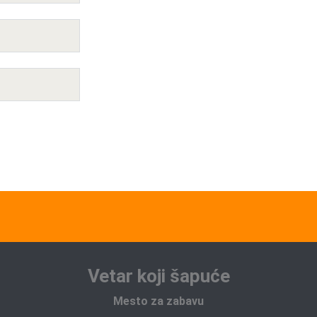
Vetar koji šapuće
Mesto za zabavu