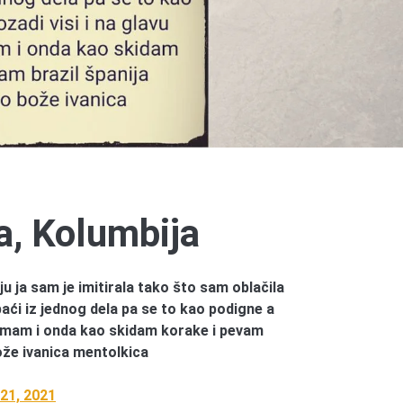
ja, Kolumbija
iju ja sam je imitirala tako što sam oblačila
aći iz jednog dela pa se to kao podigne a
o imam i onda kao skidam korake i pevam
bože ivanica mentolkica
21, 2021