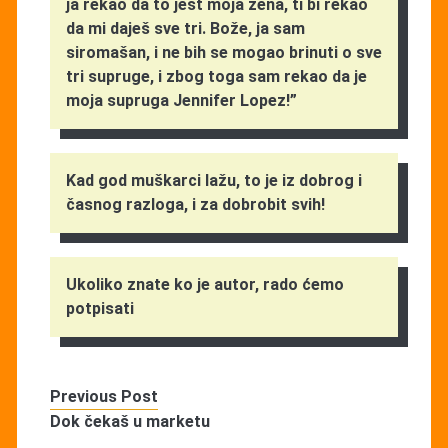
ja rekao da to jest moja žena, ti bi rekao
da mi daješ sve tri. Bože, ja sam
siromašan, i ne bih se mogao brinuti o sve
tri supruge, i zbog toga sam rekao da je
moja supruga Jennifer Lopez!”
Kad god muškarci lažu, to je iz dobrog i
časnog razloga, i za dobrobit svih!
Ukoliko znate ko je autor, rado ćemo
potpisati
Previous Post
Dok čekaš u marketu