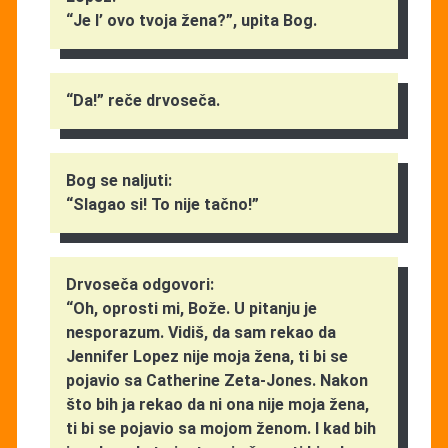
“Je l’ ovo tvoja žena?”, upita Bog.
“Da!” reče drvoseča.
Bog se naljuti:
“Slagao si! To nije tačno!”
Drvoseča odgovori:
“Oh, oprosti mi, Bože. U pitanju je
nesporazum. Vidiš, da sam rekao da
Jennifer Lopez nije moja žena, ti bi se
pojavio sa Catherine Zeta-Jones. Nakon
što bih ja rekao da ni ona nije moja žena,
ti bi se pojavio sa mojom ženom. I kad bih