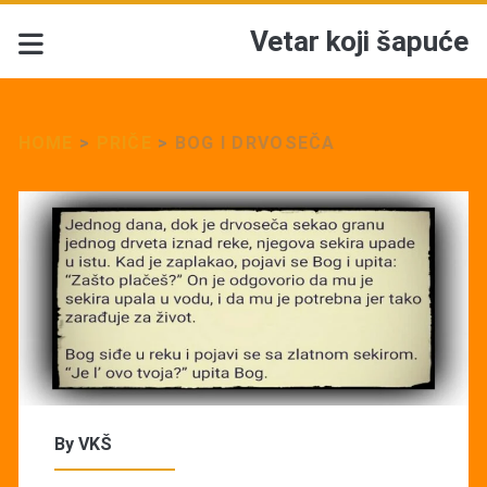
Vetar koji šapuće
HOME
>
PRIČE
>
BOG I DRVOSEČA
By
VKŠ