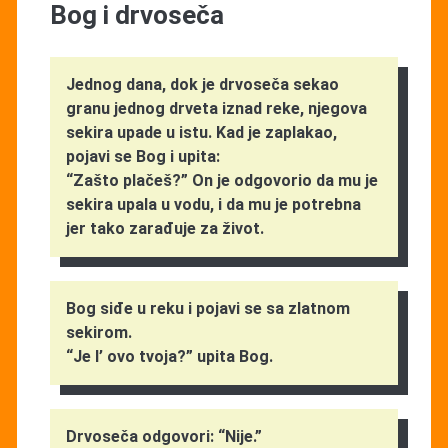
Bog i drvoseča
Jednog dana, dok je drvoseča sekao
granu jednog drveta iznad reke, njegova
sekira upade u istu. Kad je zaplakao,
pojavi se Bog i upita:
“Zašto plačeš?” On je odgovorio da mu je
sekira upala u vodu, i da mu je potrebna
jer tako zarađuje za život.
Bog siđe u reku i pojavi se sa zlatnom
sekirom.
“Je l’ ovo tvoja?” upita Bog.
Drvoseča odgovori: “Nije.”