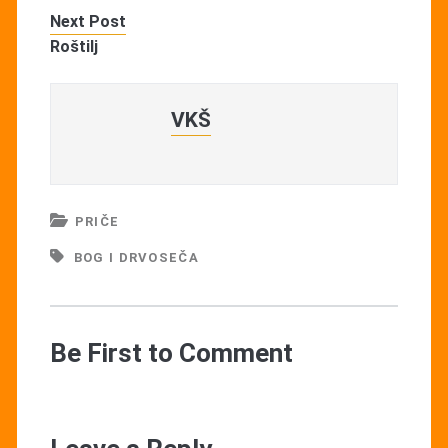
Next Post
Roštilj
VKŠ
PRIČE
BOG I DRVOSEČA
Be First to Comment