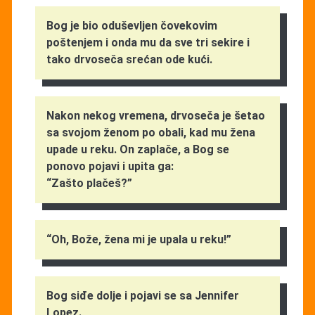
Bog je bio oduševljen čovekovim
poštenjem i onda mu da sve tri sekire i
tako drvoseča srećan ode kući.
Nakon nekog vremena, drvoseča je šetao
sa svojom ženom po obali, kad mu žena
upade u reku. On zaplače, a Bog se
ponovo pojavi i upita ga:
“Zašto plačeš?”
“Oh, Bože, žena mi je upala u reku!”
Bog siđe dolje i pojavi se sa Jennifer
Lopez.