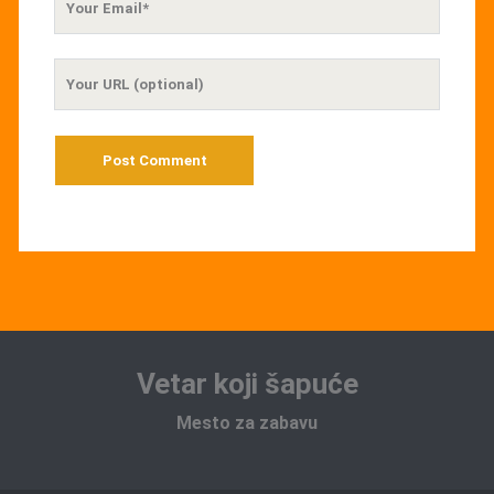
Email
Your
Website
URL
Vetar koji šapuće
Mesto za zabavu