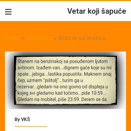
Vetar koji šapuće
HOME
>
FEJSBUKS
>
BENZIN SA MARSA
By
VKŠ