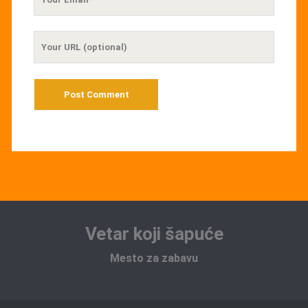
Email
Your
Website
URL
Vetar koji šapuće
Mesto za zabavu