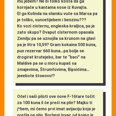
mu jebem? Ne bi tolko košta da ga
kornjače u kantama nose iz Kuvajta.
El ga Kolinda na slamku vuče sa Marsa pa
je toliko, suncetijebem i benzinu???
Ko vozi cisternu, engleska kraljica, pa je
zato skupo? Dvaput cisternom opasala
Zemlju pa se uznojila sa krunom na glavi
pa je litra 10,59? Gram kokaina 500 kuna,
pun rezervar 660 kuna…pa bolje se
drogirat krutejebo, bar te “baci” na
Maldive pa se u moru kupaš sa
zmajevima, Štrumfovima, Bipsićima…
jeeebote štoeovo!?
Oćel i naši piloti ove nove F-16tare točit
za 100 kuna il će preći na plin? Majku ti
j*bem, mi ćemo prvi imat avijaciju koja je
prešla na plin. Borbeni lovac od kojeg je