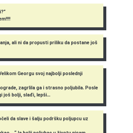
i?”
m!!!!
nja, ali ni da propusti priliku da postane još
Velikom Georgu svoj najbolji poslednji
ograde, zagrlila ga i strasno poljubila. Posle
 još bolji, slađi, lepši…
počeli da slave i šalju podršku poljupcu uz
ekao… “Ja bolji poljubac u životu nisam