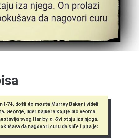
oisa
om I-74, došli do mosta Murray Baker i videli
a. George, lider bajkera koji je bio veoma
ustavlja svog Harley-a. Svi staju iza njega.
okušava da nagovori curu da siđe i pita je: