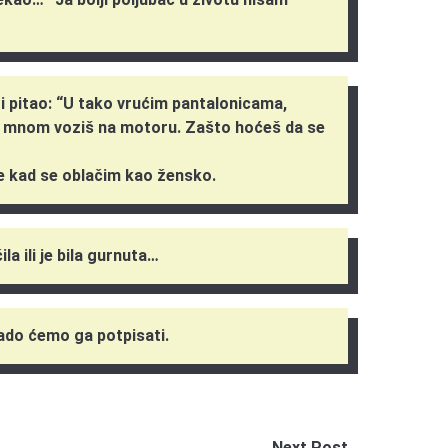
 i pitao: “U tako vrućim pantalonicama,
sa mnom voziš na motoru. Zašto hoćeš da se
 se kad se oblačim kao žensko.
la ili je bila gurnuta…
rado ćemo ga potpisati.
Next Post