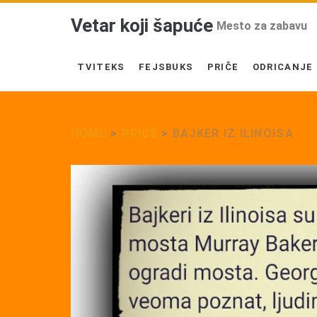
Vetar koji šapuće
Mesto za zabavu
TVITEKS
FEJSBUKS
PRIČE
ODRICANJE
HOME
>
PRIČE
>
BAJKER IZ ILINOISA