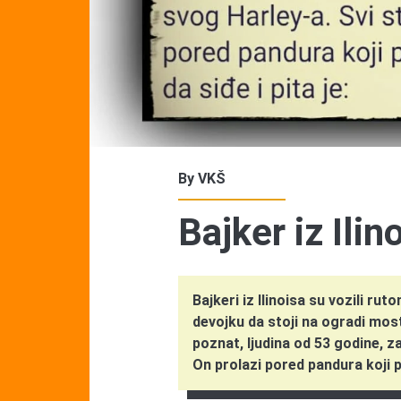
By
VKŠ
Bajker iz Ilin
Bajkeri iz Ilinoisa su vozili rut
devojku da stoji na ogradi most
poznat, ljudina od 53 godine, za
On prolazi pored pandura koji p