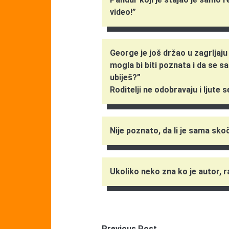
video!”
George je još držao u zagrljaju
mogla bi biti poznata i da se 
ubiješ?”
Roditelji ne odobravaju i ljute
Nije poznato, da li je sama skoči
Ukoliko neko zna ko je autor, 
Previous Post