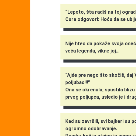
“Lepoto, šta radiš na toj ograd
Cura odgovori: Hoću da se ubije
Nije hteo da pokaže svoja oseća
veća legenda, vikne joj…
“Ajde pre nego što skočiš, daj 
poljubac!!!”
Ona se okrenula, spustila blizu 
prvog poljupca, usledio je i drugi
Kad su završili, svi bajkeri su 
ogromno odobravanje.
Pandur koji je stajao je samo r