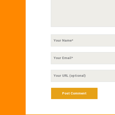
Your
Name
Your
Email
Your
Website
URL