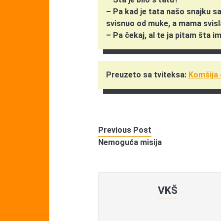
– Pa kad je tata našo snajku sa
svisnuo od muke, a mama svisl
– Pa čekaj, al te ja pitam šta i
Preuzeto sa tviteksa:
Komšija
Previous Post
Nemoguća misija
VKŠ