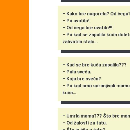
– Kako bre nagorela? Od čega
– Pa uvatilo!
– Od čega bre uvatilo!!!
– Pa kad se zapalila kuća dolete
zahvatila štalu…
– Kad se bre kuća zapalila???
– Pala sveća.
– Koja bre sveća?
– Pa kad smo saranjivali mamu 
kuća…
– Umrla mama??? Što bre ma
– Od žalosti za tatu.
– Šta je bilo s tatu?