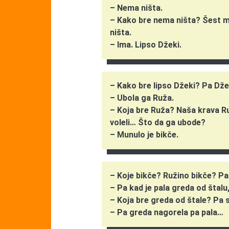
– Nema ništa.
– Kako bre nema ništa? Šest m
ništa.
– Ima. Lipso Džeki.
– Kako bre lipso Džeki? Pa Džek
– Ubola ga Ruža.
– Koja bre Ruža? Naša krava Ru
voleli… Što da ga ubode?
– Munulo je bikče.
– Koje bikče? Ružino bikče? Pa i
– Pa kad je pala greda od štal
– Koja bre greda od štale? Pa s
– Pa greda nagorela pa pala…