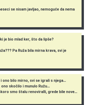
eseci se nisam javljao, nemoguće da nema
i je bio mlad ker, što da lipše?
ža??? Pa Ruža bila mirna krava, svi je
 ono bilo mirno, svi se igrali s njega…
u, ono skočilo i munulo Ružu…
koro smo štalu renoviralli, grede bile nove…