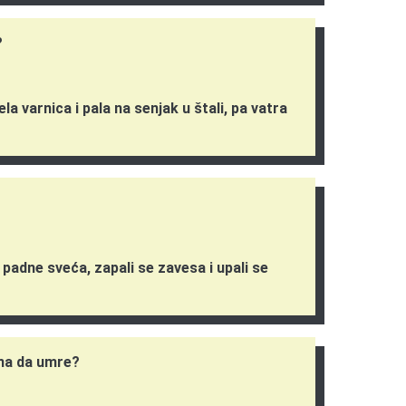
?
la varnica i pala na senjak u štali, pa vatra
padne sveća, zapali se zavesa i upali se
ma da umre?