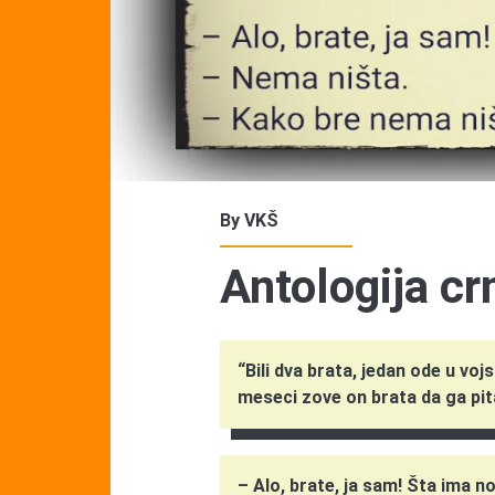
By
VKŠ
Antologija c
“Bili dva brata, jedan ode u vo
meseci zove on brata da ga pit
– Alo, brate, ja sam! Šta ima n