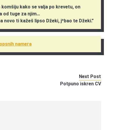
 komšiju kako se valja po krevetu, on
a od tuge za njim…
ma novo ti kažeš lipso Džeki, j*bao te Džeki.”
 opsnih namera
Next Post
Potpuno iskren CV