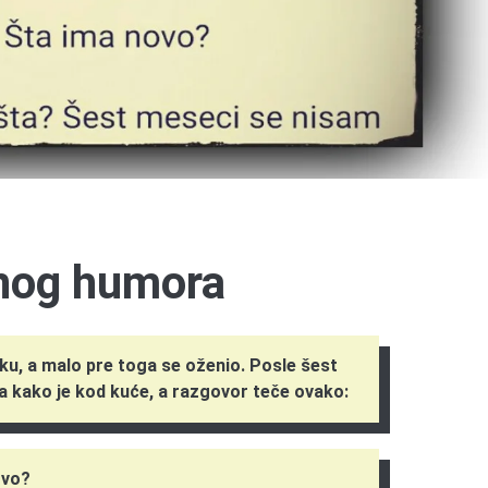
rnog humora
jsku, a malo pre toga se oženio. Posle šest
a kako je kod kuće, a razgovor teče ovako:
ovo?