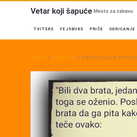
Vetar koji šapuće
Mesto za zabavu
TVITEKS
FEJSBUKS
PRIČE
ODRICANJE
HOME
>
TVITEKS
>
ANTOLOGIJA CRNO