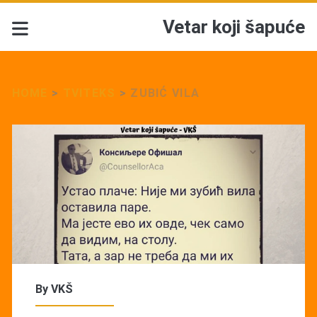
Vetar koji šapuće
HOME
>
TVITEKS
>
ZUBIĆ VILA
By
VKŠ