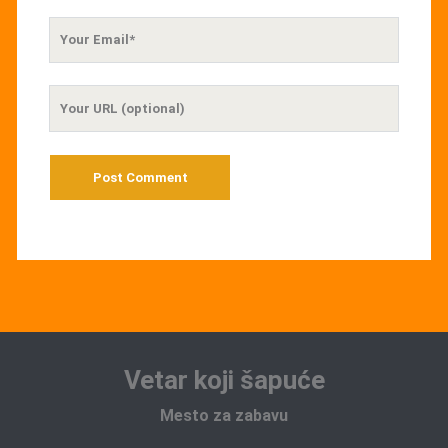
Your
Email
Your
Website
URL
Vetar koji šapuće
Mesto za zabavu