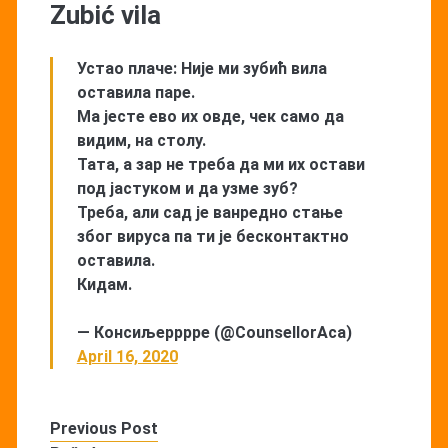
Zubić vila
Устао плаче: Није ми зубић вила
оставила паре.
Ма јесте ево их овде, чек само да
видим, на столу.
Тата, а зар не треба да ми их остави
под јастуком и да узме зуб?
Треба, али сад је ванредно стање
због вируса па ти је бесконтактно
оставила.
Кидам.
— Консиљерррре (@CounsellorAca)
April 16, 2020
Previous Post