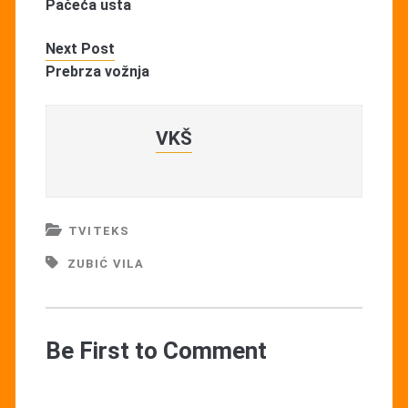
Pačeća usta
Next Post
Prebrza vožnja
VKŠ
TVITEKS
ZUBIĆ VILA
Be First to Comment