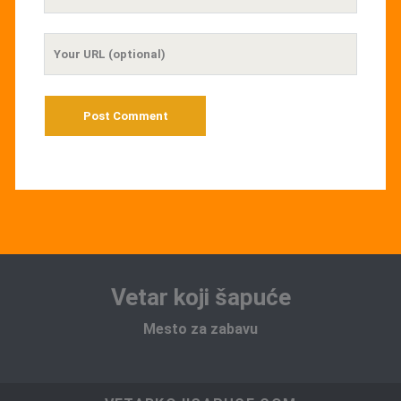
Email
Your
Website
URL
Vetar koji šapuće
Mesto za zabavu