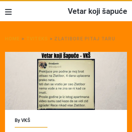
Vetar koji šapuće
HOME
>
TVITEKS
>
ZLATIBORE PITAJ TARU
By
VKŠ