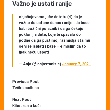
Važno je ustati ranije
objašnjavamo juče detetu (4) da je
važno da ustane danas ranije i da bude
babi božićni polaznik i da ga čekaju
pokloni, a dete, koje bi spavalo do
podne da ga pustimo, razmišlja šta mu
se više isplati i kaže – e mislim da to
ipak neću uspeti
— Anja (@anjastanisic)
January 7, 2021
Previous Post
Teška sudbina
Next Post
Kišobran u kući