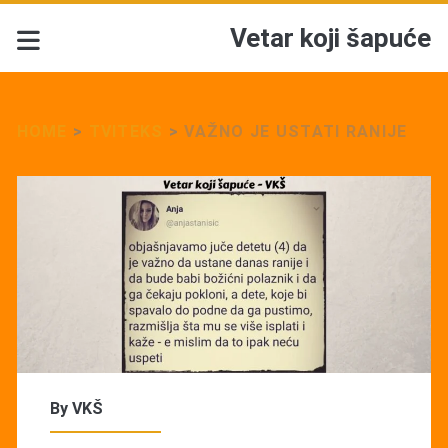
Vetar koji šapuće
HOME
>
TVITEKS
>
VAŽNO JE USTATI RANIJE
By
VKŠ