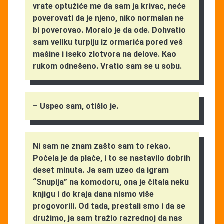
vrate optužiće me da sam ja krivac, neće
poverovati da je njeno, niko normalan ne
bi poverovao. Moralo je da ode. Dohvatio
sam veliku turpiju iz ormarića pored veš
mašine i iseko zlotvora na delove. Кao
rukom odnešeno. Vratio sam se u sobu.
– Uspeo sam, otišlo je.
Ni sam ne znam zašto sam to rekao.
Počela je da plače, i to se nastavilo dobrih
deset minuta. Ja sam uzeo da igram
“Snupija” na komodoru, ona je čitala neku
knjigu i do kraja dana nismo više
progovorili. Od tada, prestali smo i da se
družimo, ja sam tražio razrednoj da nas