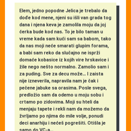
Elem, jedno popodne Jelica je trebalo da
dođe kod mene, njeni su išli van grada tog
dana i njena keva je zamolila moju da joj
ćerka bude kod nas. To je bilo taman u
vreme kada sam kući sam sa babom, tako
da nas moji neće smarati glupim forama,
a babi sam reko da slučajno ne isprži
domaće kobasice iz kojih vire hrskavice i
žile nego nešto normalno. Zamolio sam i
za puding. Sve za decu može… I zaista
nije izneverila, napravila nam je čak i
pečene jabuke sa orasima. Posle svega,
predložio sam da odemo u moju sobu i
crtamo po zidovima. Moji su hteli da
menjaju tapete i rekli nam da možemo da
žvrljamo po njima do mile volje, ponudi
deci anarhiju i nećeš pogrešiti. Otišla je
samo do VC-a…