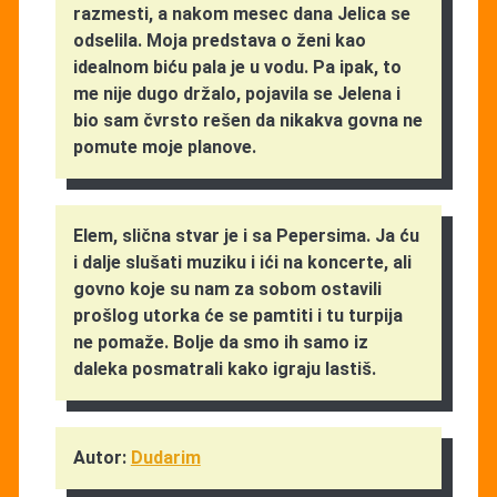
razmesti, a nakom mesec dana Jelica se
odselila. Moja predstava o ženi kao
idealnom biću pala je u vodu. Pa ipak, to
me nije dugo držalo, pojavila se Jelena i
bio sam čvrsto rešen da nikakva govna ne
pomute moje planove.
Elem, slična stvar je i sa Pepersima. Ja ću
i dalje slušati muziku i ići na koncerte, ali
govno koje su nam za sobom ostavili
prošlog utorka će se pamtiti i tu turpija
ne pomaže. Bolje da smo ih samo iz
daleka posmatrali kako igraju lastiš.
Autor:
Dudarim