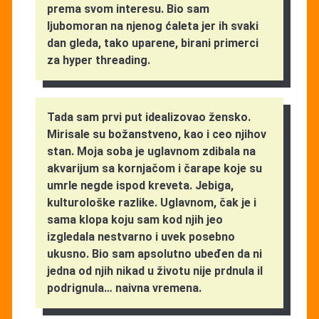
prema svom interesu. Bio sam
ljubomoran na njenog ćaleta jer ih svaki
dan gleda, tako uparene, birani primerci
za hyper threading.
Tada sam prvi put idealizovao žensko.
Mirisale su božanstveno, kao i ceo njihov
stan. Moja soba je uglavnom zdibala na
akvarijum sa kornjačom i čarape koje su
umrle negde ispod kreveta. Jebiga,
kulturološke razlike. Uglavnom, čak je i
sama klopa koju sam kod njih jeo
izgledala nestvarno i uvek posebno
ukusno. Bio sam apsolutno ubeđen da ni
jedna od njih nikad u životu nije prdnula il
podrignula… naivna vremena.