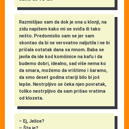
Razmišljao sam da dok je ona u klonji, na
zidu napišem kako mi se sviđa ili tako
nešto. Predomislio sam se jer sam
skontao da bi se verovatno naljutila i ne bi
pričala ostatak dana sa mnom. Baba se
javila da ide kod komšinice na kafu i da
budemo dobri, idealno, sad više nema ko
da smara, možemo da vrištimo i šaramo,
da smo deset godina stariji bilo bi još
lepše. Nestrpljivo se čeka njen povratak,
toliko nestrpljivo da sam prišao vratima
od klozeta.
– Ej, Jelice?
– Šta je?