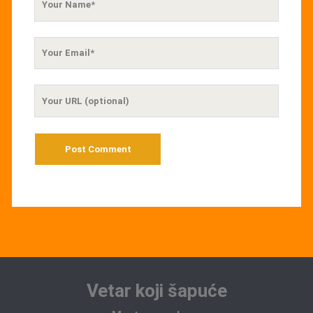
Name
Your
Email
Your
Website
URL
Vetar koji šapuće