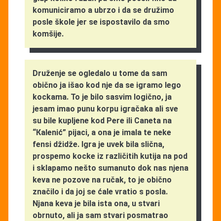
komuniciramo a ubrzo i da se družimo
posle škole jer se ispostavilo da smo
komšije.
Druženje se ogledalo u tome da sam
obično ja išao kod nje da se igramo lego
kockama. To je bilo sasvim logično, ja
jesam imao punu korpu igračaka ali sve
su bile kupljene kod Pere ili Caneta na
“Кalenić” pijaci, a ona je imala te neke
fensi džidže. Igra je uvek bila slična,
prospemo kocke iz različitih kutija na pod
i sklapamo nešto sumanuto dok nas njena
keva ne pozove na ručak, to je obično
značilo i da joj se ćale vratio s posla.
Njana keva je bila ista ona, u stvari
obrnuto, ali ja sam stvari posmatrao