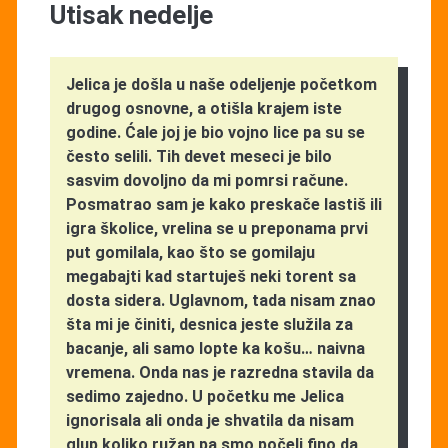
Utisak nedelje
Jelica je došla u naše odeljenje početkom
drugog osnovne, a otišla krajem iste
godine. Ćale joj je bio vojno lice pa su se
često selili. Tih devet meseci je bilo
sasvim dovoljno da mi pomrsi račune.
Posmatrao sam je kako preskače lastiš ili
igra školice, vrelina se u preponama prvi
put gomilala, kao što se gomilaju
megabajti kad startuješ neki torent sa
dosta sidera. Uglavnom, tada nisam znao
šta mi je činiti, desnica jeste služila za
bacanje, ali samo lopte ka košu… naivna
vremena. Onda nas je razredna stavila da
sedimo zajedno. U početku me Jelica
ignorisala ali onda je shvatila da nisam
glup koliko ružan pa smo počeli fino da