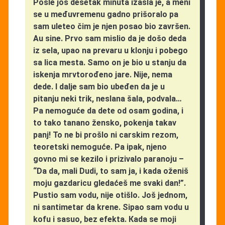
Posle još desetak minuta izašla je, a meni
se u međuvremenu gadno prišoralo pa
sam uleteo čim je njen posao bio završen.
Au sine. Prvo sam mislio da je došo deda
iz sela, upao na prevaru u klonju i pobego
sa lica mesta. Samo on je bio u stanju da
iskenja mrvtorođeno jare. Nije, nema
dede. I dalje sam bio ubeđen da je u
pitanju neki trik, neslana šala, podvala…
Pa nemoguće da dete od osam godina, i
to tako tanano žensko, pokenja takav
panj! To ne bi prošlo ni carskim rezom,
teoretski nemoguće. Pa ipak, njeno
govno mi se kezilo i prizivalo paranoju –
“Da da, mali Dudi, to sam ja, i kada oženiš
moju gazdaricu gledaćeš me svaki dan!”.
Pustio sam vodu, nije otišlo. Još jednom,
ni santimetar da krene. Sipao sam vodu u
kofu i sasuo, bez efekta. Кada se moji