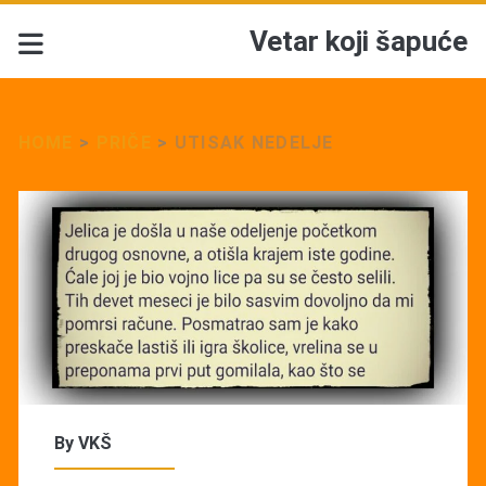
Vetar koji šapuće
HOME
>
PRIČE
>
UTISAK NEDELJE
By
VKŠ