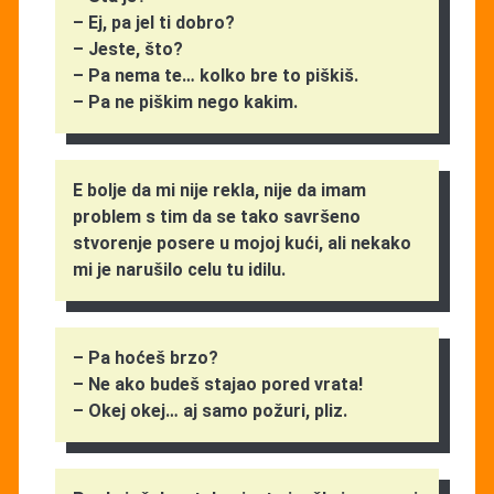
– Ej, pa jel ti dobro?
– Jeste, što?
– Pa nema te… kolko bre to piškiš.
– Pa ne piškim nego kakim.
E bolje da mi nije rekla, nije da imam
problem s tim da se tako savršeno
stvorenje posere u mojoj kući, ali nekako
mi je narušilo celu tu idilu.
– Pa hoćeš brzo?
– Ne ako budeš stajao pored vrata!
– Okej okej… aj samo požuri, pliz.