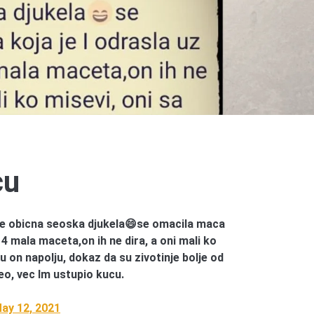
cu
je obicna seoska djukela😄se omacila maca
a 4 mala maceta,on ih ne dira, a oni mali ko
u on napolju, dokaz da su zivotinje bolje od
jeo, vec Im ustupio kucu.
ay 12, 2021