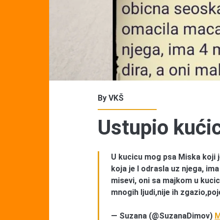
By
VKŠ
Ustupio kući
U kucicu mog psa Miska koji 
koja je I odrasla uz njega, im
misevi, oni sa majkom u kucic
mnogih ljudi,nije ih zgazio,po
— Suzana (@SuzanaDimov)
M