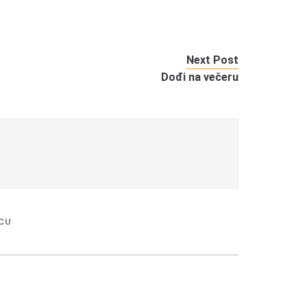
Next Post
Dođi na večeru
CU