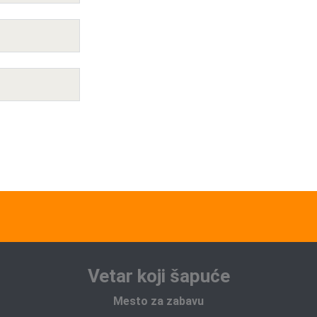
Vetar koji šapuće
Mesto za zabavu