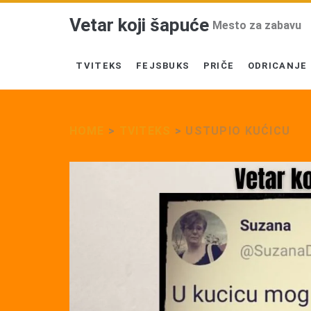
Vetar koji šapuće
Mesto za zabavu
TVITEKS
FEJSBUKS
PRIČE
ODRICANJE
HOME
>
TVITEKS
>
USTUPIO KUĆICU