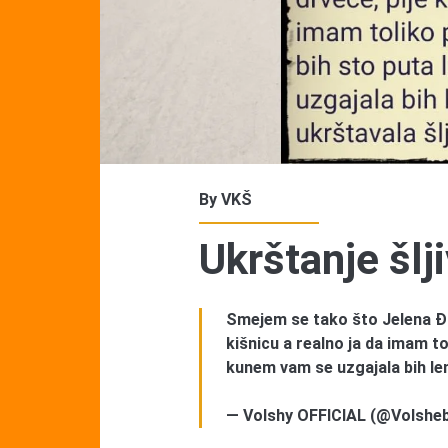
By
VKŠ
Ukrštanje šlji
Smejem se tako što Jelena Đok
kišnicu a realno ja da imam to
kunem vam se uzgajala bih lenji
— Volshy OFFICIAL (@Volshe