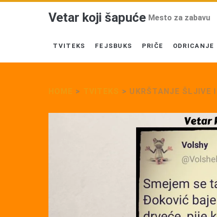
Vetar koji šapuće
Mesto za zabavu
TVITEKS
FEJSBUKS
PRIČE
ODRICANJE
HOME
>
TVITEKS
>
UKRŠTANJE ŠLJIVE 