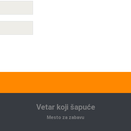
Vetar koji šapuće
Mesto za zabavu