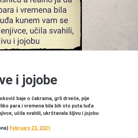
ve i jojobe
ović baje o čakrama, grli drveće, pije
liko para i vremena bila bih sto puta luđa
vce, učila svahili, ukrštavala šljivu i jojobu
bna)
February 23, 2021