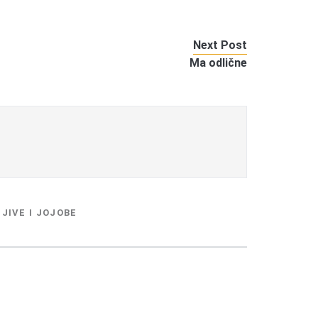
Next Post
Ma odlične
JIVE I JOJOBE