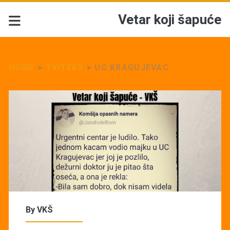
Vetar koji šapuće
HOME
>
TVITEKS
>
UC KRAGUJEVAC
By
VKŠ