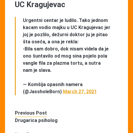
UC Kragujevac
Urgentni centar je ludilo. Tako jednom
kacam vodio majku u UC Kragujevac jer
joj je pozlilo, dežurni doktor ju je pitao
šta oseća, a ona je rekla:
-Bila sam dobro, dok nisam videla da je
ono šuntavilo od mog sina pojelo pola
vangle fila za plazma tortu, a sutra
nam je slava.
— Komšija opasnih namera
(@JassholeBorn)
March 27, 2021
Previous Post
Drugarica psiholog