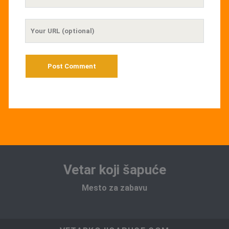
Email
Your
Website
URL
Vetar koji šapuće
Mesto za zabavu