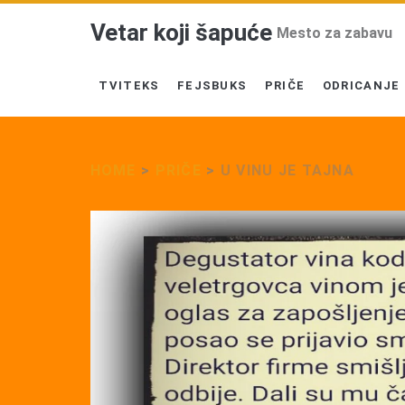
Vetar koji šapuće
Mesto za zabavu
TVITEKS
FEJSBUKS
PRIČE
ODRICANJE
HOME
>
PRIČE
>
U VINU JE TAJNA