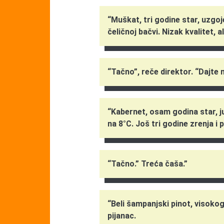
“Muškat, tri godine star, uzg
čeličnoj bačvi. Nizak kvalitet, ali
“Tačno”, reče direktor. “Dajte 
“Kabernet, osam godina star, 
na 8°C. Još tri godine zrenja i 
“Tačno.” Treća čaša.”
“Beli šampanjski pinot, visokog
pijanac.