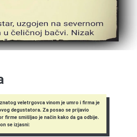
a
natog veletrgovca vinom je umro i firma je
novog degustatora. Za posao se prijavio
tor firme smišljao je način kako da ga odbije.
on se izjasni: