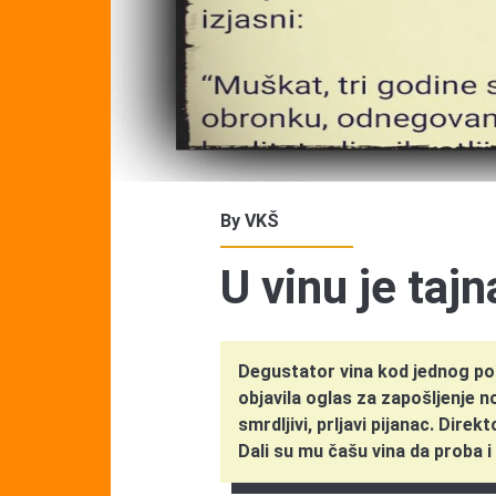
By
VKŠ
U vinu je tajn
Degustator vina kod jednog poz
objavila oglas za zapošljenje 
smrdljivi, prljavi pijanac. Direk
Dali su mu čašu vina da proba i 