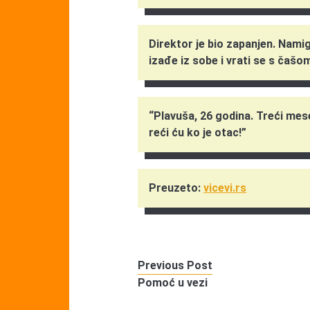
Direktor je bio zapanjen. Namig
izađe iz sobe i vrati se s čašo
“Plavuša, 26 godina. Treći mes
reći ću ko je otac!”
Preuzeto:
vicevi.rs
Previous Post
Pomoć u vezi