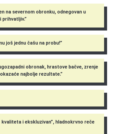
ojen na severnom obronku, odnegovan u
 prihvatljiv.”
mu još jednu čašu na probu!”
jugozapadni obronak, hrastove bačve, zrenje
pokazaće najbolje rezultate.”
 kvaliteta i ekskluzivan”, hladnokrvno reče