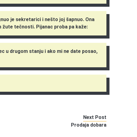
nuo je sekretarici i nešto joj šapnuo. Ona
m žute tečnosti. Pijanac proba pa kaže:
ec u drugom stanju i ako mi ne date posao,
Next Post
Prodaja dobara