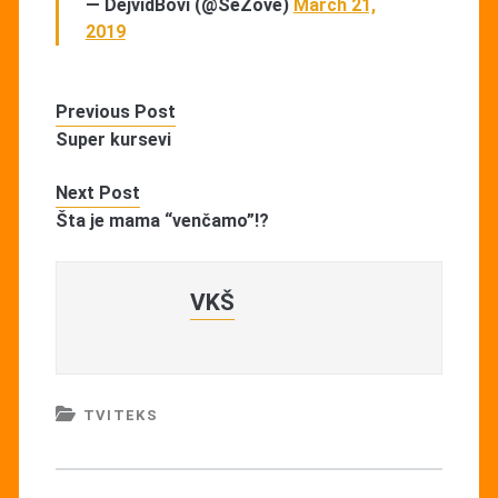
— DejvidBovi (@SeZove)
March 21,
2019
Previous Post
Super kursevi
Next Post
Šta je mama “venčamo”!?
VKŠ
TVITEKS