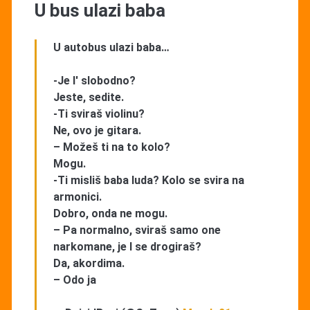
U bus ulazi baba
U autobus ulazi baba…
-Je l' slobodno?
Jeste, sedite.
-Ti sviraš violinu?
Ne, ovo je gitara.
– Možeš ti na to kolo?
Mogu.
-Ti misliš baba luda? Kolo se svira na
armonici.
Dobro, onda ne mogu.
– Pa normalno, sviraš samo one
narkomane, je l se drogiraš?
Da, akordima.
– Odo ja