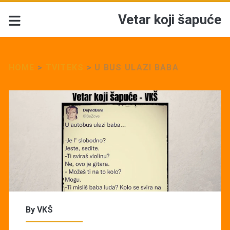
Vetar koji šapuće
HOME
>
TVITEKS
>
U BUS ULAZI BABA
By
VKŠ