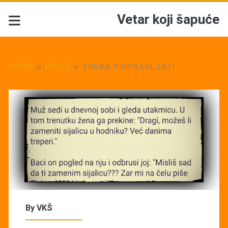
Vetar koji šapuće
HOME
>
PRIČE
>
TREBA POPRAVLJATI
By
VKŠ