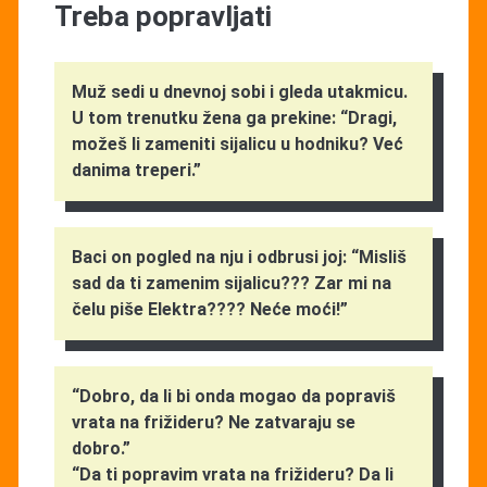
Treba popravljati
Muž sedi u dnevnoj sobi i gleda utakmicu.
U tom trenutku žena ga prekine: “Dragi,
možeš li zameniti sijalicu u hodniku? Već
danima treperi.”
Baci on pogled na nju i odbrusi joj: “Misliš
sad da ti zamenim sijalicu??? Zar mi na
čelu piše Elektra???? Neće moći!”
“Dobro, da li bi onda mogao da popraviš
vrata na frižideru? Ne zatvaraju se
dobro.”
“Da ti popravim vrata na frižideru? Da li