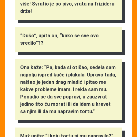
više! Svratio je po pivo, vrata na frizideru
drže!
“Dušo”, upita on, “kako se sve ovo
sredilo”??
Ona kaže: “Pa, kada si otišao, sedela sam
napolju ispred kuće i plakala. Upravo tada,
naišao je jedan drag mladić i pitao me
kakve probleme imam. I rekla sam mu.
Ponudio se da sve popravi, a zauzvrat
jedino što ću morati ili da idem u krevet
sa njim ili da mu napravim tortu.”
Muž upita: “I koju tortu si mu napravila?”