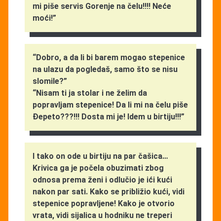
mi piše servis Gorenje na čelu!!!! Neće
moći!”
“Dobro, a da li bi barem mogao stepenice
na ulazu da pogledaš, samo što se nisu
slomile?”
“Nisam ti ja stolar i ne želim da
popravljam stepenice! Da li mi na čelu piše
Đepeto???!!! Dosta mi je! Idem u birtiju!!!”
I tako on ode u birtiju na par čašica…
Krivica ga je počela obuzimati zbog
odnosa prema ženi i odlučio je ići kući
nakon par sati. Kako se približio kući, vidi
stepenice popravljene! Kako je otvorio
vrata, vidi sijalica u hodniku ne treperi