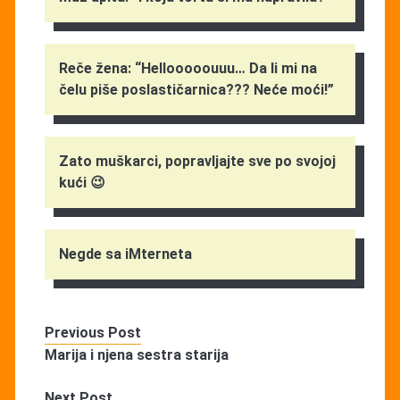
Reče žena: “Hellooooouuu… Da li mi na
čelu piše poslastičarnica??? Neće moći!”
Zato muškarci, popravljajte sve po svojoj
kući 😉
Negde sa iMterneta
Previous Post
Marija i njena sestra starija
Next Post