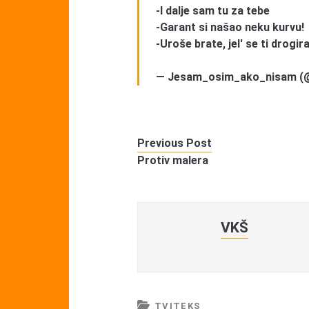
-I dalje sam tu za tebe
-Garant si našao neku kurvu!
-Uroše brate, jel' se ti drogir
— Jesam_osim_ako_nisam (
Previous Post
Protiv malera
VKŠ
TVITEKS