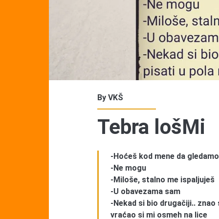
By
VKŠ
Tebra lošMi
-Hoćeš kod mene da gledamo 
-Ne mogu
-Miloše, stalno me ispaljuješ
-U obavezama sam
-Nekad si bio drugačiji.. znao
vraćao si mi osmeh na lice