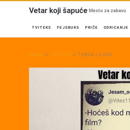
Vetar koji šapuće
Mesto za zabavu
TVITEKS
FEJSBUKS
PRIČE
ODRICANJE
HOME
>
TVITEKS
>
TEBRA LOŠMI