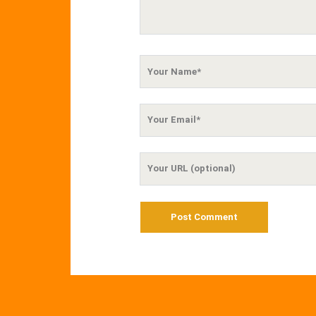
Your
Name
Your
Email
Your
Website
URL