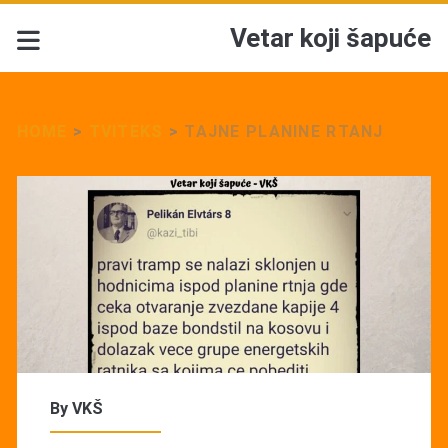
Vetar koji šapuće
HOME
>
TVITEKS
>
TAJNE PLANINE RTANJ
By
VKŠ