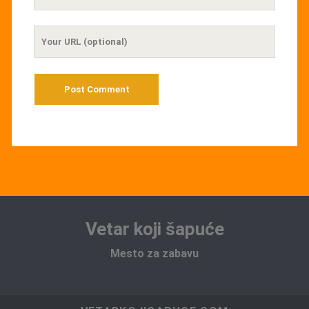
Email
Your
Website
URL
Vetar koji šapuće
Mesto za zabavu