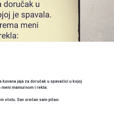
la kuvana jaja za doručak u spavaćici u kojoj
a meni mamurnom i rekla:
om stolu. Sav srećan sam pitao: