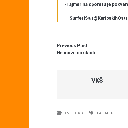
-Tajmer na šporetu je pokvar
— SurferiSa (@KaripskihOst
Previous Post
Ne može da škodi
VKŠ
TVITEKS
TAJMER