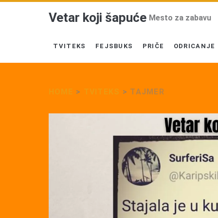
Vetar koji šapuće
Mesto za zabavu
TVITEKS
FEJSBUKS
PRIČE
ODRICANJE
HOME
>
TVITEKS
>
TAJMER