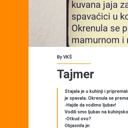
By
VKŠ
Tajmer
Stajala je u kuhinji i priprema
je spavala. Okrenula se prem
-Hajde da vodimo ljubav!
Vodili smo ljubav na kuhinjsk
-Otkud ovo?
Objasnila je: