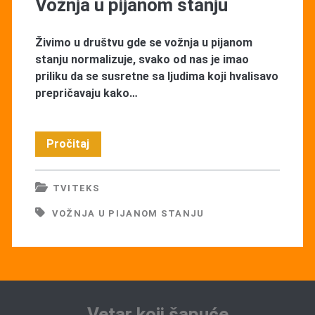
Vožnja u pijanom stanju
Živimo u društvu gde se vožnja u pijanom
stanju normalizuje, svako od nas je imao
priliku da se susretne sa ljudima koji hvalisavo
prepričavaju kako…
Vožnja
Pročitaj
u
TVITEKS
pijanom
VOŽNJA U PIJANOM STANJU
stanju
Vetar koji šapuće