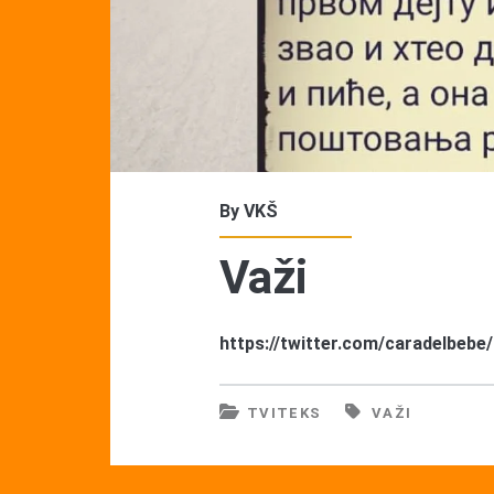
By
VKŠ
Važi
https://twitter.com/caradelbeb
TVITEKS
VAŽI