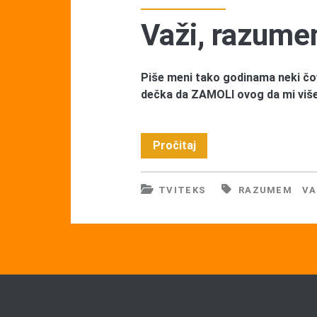
Važi, razum
Piše meni tako godinama neki čov
dečka da ZAMOLI ovog da mi više
Važi,
Pročitaj
razumem
TVITEKS
RAZUMEM
VA