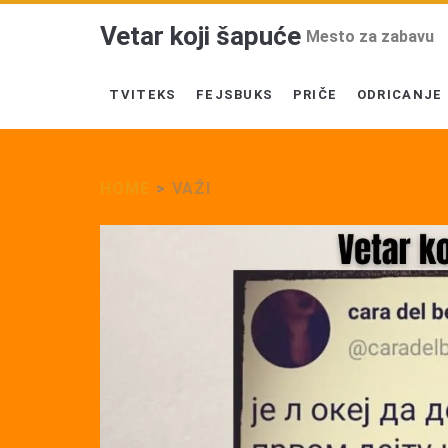
Vetar koji šapuće
Mesto za zabavu
TVITEKS
FEJSBUKS
PRIČE
ODRICANJE
HOME
>
VAŽI
Tag:
<span>Važi</span