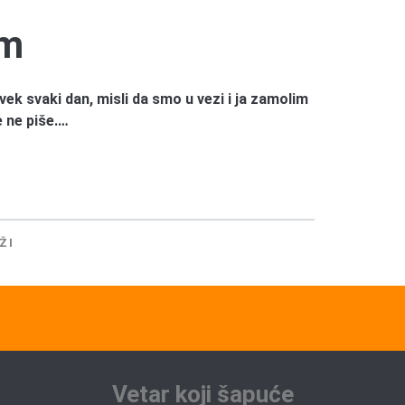
em
ek svaki dan, misli da smo u vezi i ja zamolim
 ne piše.…
ŽI
Vetar koji šapuće