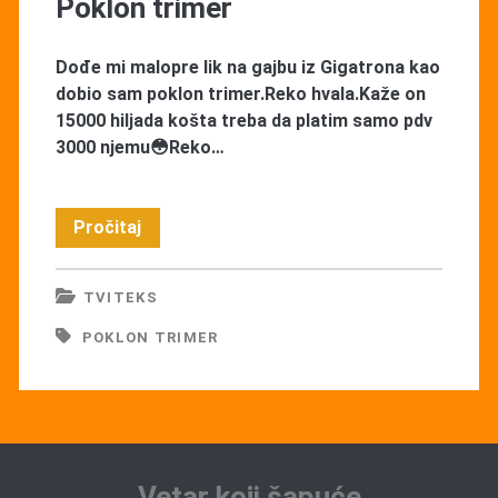
Poklon trimer
Dođe mi malopre lik na gajbu iz Gigatrona kao
dobio sam poklon trimer.Reko hvala.Kaže on
15000 hiljada košta treba da platim samo pdv
3000 njemu😳Reko…
Poklon
Pročitaj
trimer
TVITEKS
POKLON TRIMER
Vetar koji šapuće