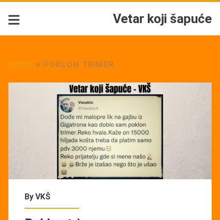
Vetar koji šapuće
HOME
>
POKLON TRIMER
Tag:
<span>Poklon
trimer</span>
By
VKŠ