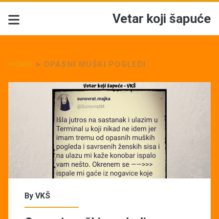
Vetar koji šapuće
HOME
>
OPASNI MUŠKI POGLEDI
Tag:
<span>Opasni
muški
pogledi</span>
By
VKŠ