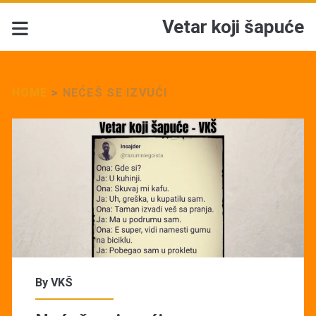
Vetar koji šapuće
HOME
>
NEĆEŠ SE IZVUĆI
Tag:
<span>Nećeš
se
izvući</span>
By
VKŠ