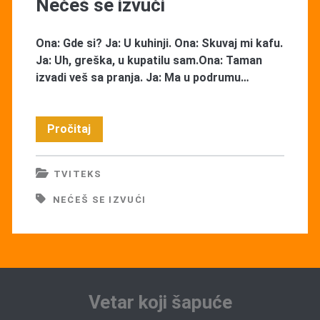
Nećeš se izvući
Ona: Gde si? Ja: U kuhinji. Ona: Skuvaj mi kafu.
Ja: Uh, greška, u kupatilu sam.Ona: Taman
izvadi veš sa pranja. Ja: Ma u podrumu…
Nećeš
Pročitaj
se
TVITEKS
izvući
NEĆEŠ SE IZVUĆI
Vetar koji šapuće