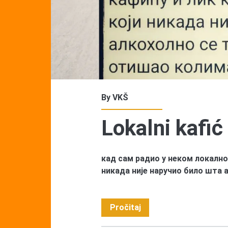
By
VKŠ
Lokalni kafić
кад сам радио у неком локалном
никада није наручио било шта 
Lokalni
Pročitaj
kafić