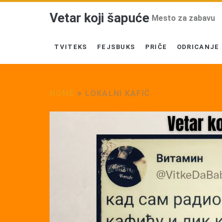
Vetar koji šapuće
Mesto za zabavu
TVITEKS
FEJSBUKS
PRIČE
ODRICANJE
HOME
>
LOKALNI KAFIĆ
Tag:
<span>Lokalni
kafić</span>