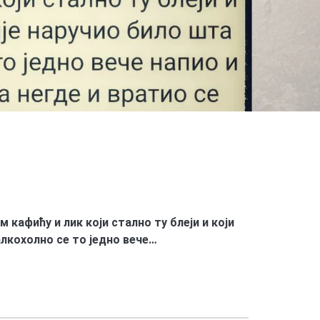
 кафићу и лик који стално ту блеји и који
алкохолно се то једно вече…