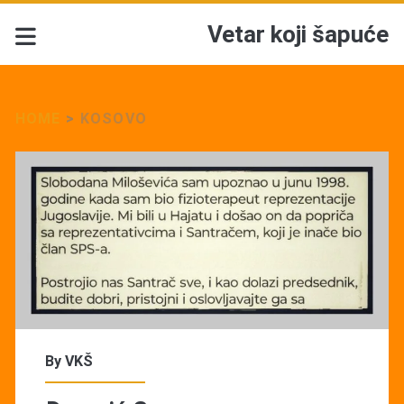
Vetar koji šapuće
HOME
>
KOSOVO
Tag:
<span>Kosovo</span>
By
VKŠ