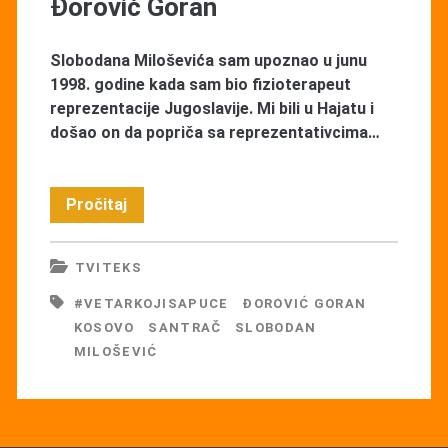
Đorović Goran
Slobodana Miloševića sam upoznao u junu
1998. godine kada sam bio fizioterapeut
reprezentacije Jugoslavije. Mi bili u Hajatu i
došao on da popriča sa reprezentativcima…
Đorović
Pročitaj
Goran
TVITEKS
#VETARKOJISAPUCE
ĐOROVIĆ GORAN
KOSOVO
SANTRAČ
SLOBODAN
MILOŠEVIĆ