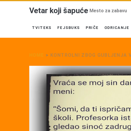
Vetar koji šapuće
Mesto za zabavu
TVITEKS
FEJSBUKS
PRIČE
ODRICANJE
HOME
>
KONTROLNI ZBOG GUBLJENJA 
Tag:
<span>Kontrolni
zbog
gubljenja
vremena</span>