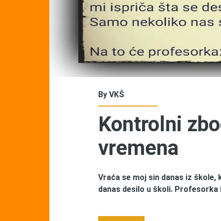
By
VKŠ
Kontrolni zbo
vremena
Vraća se moj sin danas iz škole, 
danas desilo u školi. Profesorka 