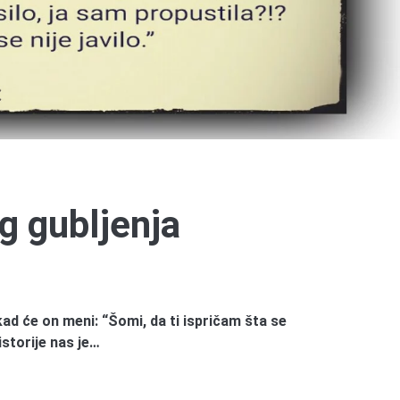
g gubljenja
kad će on meni: “Šomi, da ti ispričam šta se
istorije nas je…