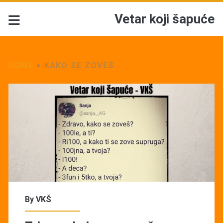
Vetar koji šapuće
HOME
>
KAKO SE ZOVEŠ
Tag:
<span>kako
se
zoveš</span>
By
VKŠ