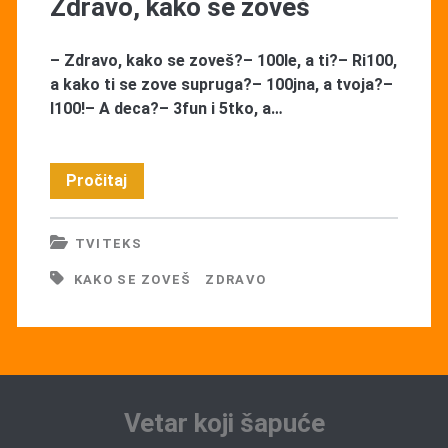
Zdravo, kako se zoveš
– Zdravo, kako se zoveš?– 100le, a ti?– Ri100,
a kako ti se zove supruga?– 100jna, a tvoja?–
I100!– A deca?– 3fun i 5tko, a…
Zdravo,
Pročitaj
kako
TVITEKS
se
KAKO SE ZOVEŠ
ZDRAVO
zoveš
Vetar koji šapuće