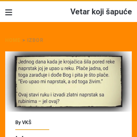
Vetar koji šapuće
HOME
>
IZBOR
Tag:
<span>Izbor</span>
By
VKŠ