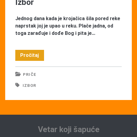
Izbor
Jednog dana kada je krojačica šila pored reke
naprstak joj je upao u reku. Plače jadna, od
toga zarađuje i dođe Bog i pita je…
Izbor
Pročitaj
PRIČE
IZBOR
Vetar koji šapuće