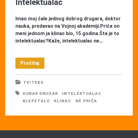
Intelektualac
Imao moj ćale jednog dobrog drugara, doktor
nauka, predavao na Vojnoj akademiji.Priča on
meni jednom ja klinac bio, 15 godina.Šta je to
intelektualac?Kaže, intelektualac ne…
Intelektualac
Pročitaj
TVITEKS
DOBAR DRUGAR
INTELEKTUALAC
KLEPETALO
KLINAC
NE PRIČA