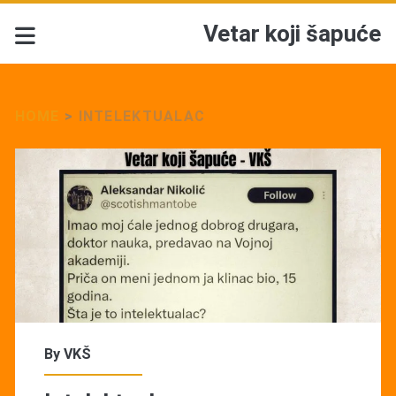
Vetar koji šapuće
HOME
>
INTELEKTUALAC
Tag:
<span>Intelektualac</
By
VKŠ