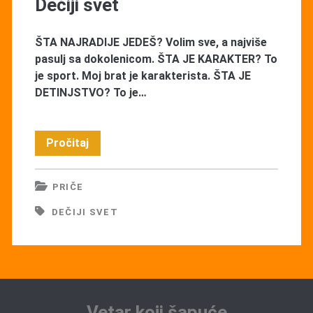
Dečiji svet
ŠTA NAJRADIJE JEDEŠ? Volim sve, a najviše
pasulj sa dokolenicom. ŠTA JE KARAKTER? To
je sport. Moj brat je karakterista. ŠTA JE
DETINJSTVO? To je…
Dečiji
Pročitaj
svet
PRIČE
DEČIJI SVET
Vetar koji šapuće