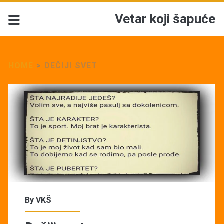
Vetar koji šapuće
HOME
>
DEČIJI SVET
Tag:
<span>Dečiji
svet</span>
By
VKŠ