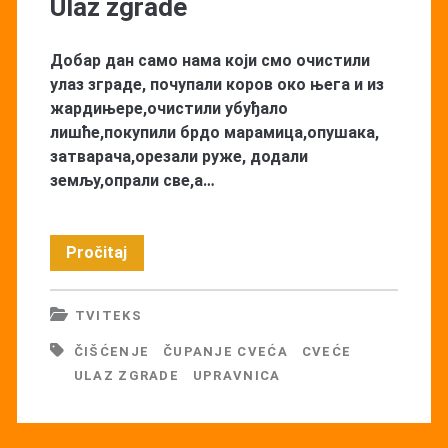
Ulaz zgrade
Добар дан само нама који смо очистили
улаз зграде, почупали коров око њега и из
жардињере,очистили убуђало
лишће,покупили брдо марамица,опушака,
затварача,орезали руже, додали
земљу,опрали све,а…
Ulaz
Pročitaj
zgrade
TVITEKS
ČIŠĆENJE
ČUPANJE CVEĆA
CVEĆE
ULAZ ZGRADE
UPRAVNICA