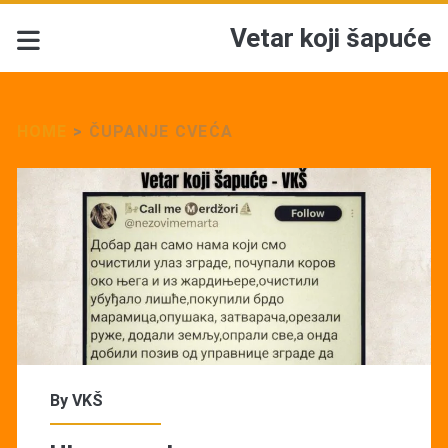
Vetar koji šapuće
HOME
>
ČUPANJE CVEĆA
Tag:
<span>Čupanje
cveća</span>
By
VKŠ