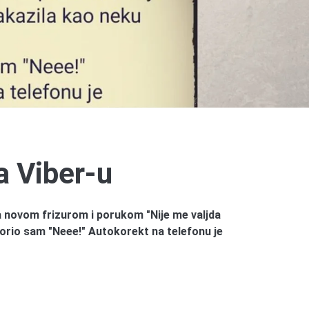
a Viber-u
sa novom frizurom i porukom "Nije me valjda
rio sam "Neee!" Autokorekt na telefonu je