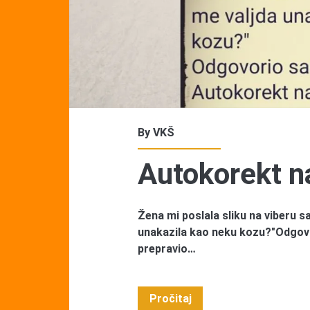
By
VKŠ
Autokorekt n
Žena mi poslala sliku na viberu 
unakazila kao neku kozu?"Odgovo
prepravio…
Autokorekt
Pročitaj