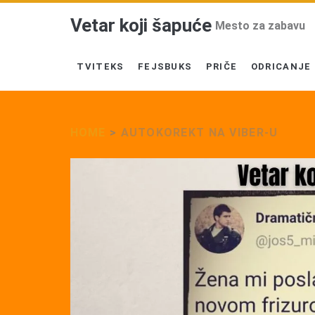
Vetar koji šapuće
Mesto za zabavu
TVITEKS
FEJSBUKS
PRIČE
ODRICANJE
HOME
>
AUTOKOREKT NA VIBER-U
Tag:
<span>Autokorekt
na
Viber-
u</span>