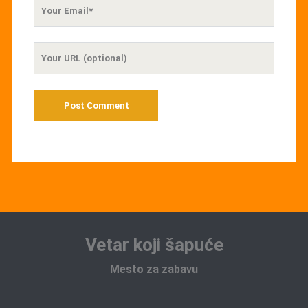
Your
Email
Your
Website
URL
Vetar koji šapuće
Mesto za zabavu