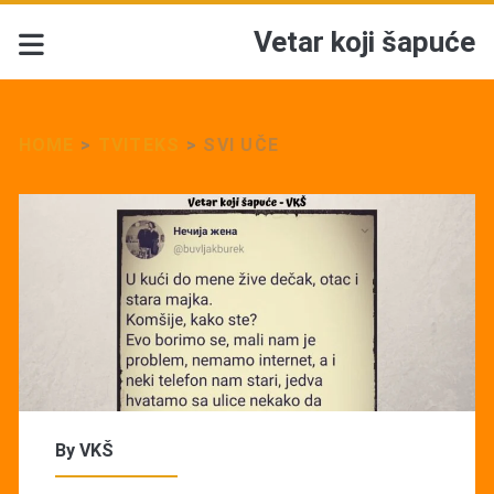
Vetar koji šapuće
HOME
>
TVITEKS
>
SVI UČE
By
VKŠ