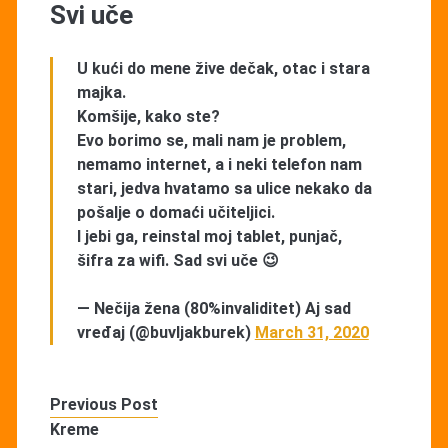
Svi uče
U kući do mene žive dečak, otac i stara
majka.
Komšije, kako ste?
Evo borimo se, mali nam je problem,
nemamo internet, a i neki telefon nam
stari, jedva hvatamo sa ulice nekako da
pošalje o domaći učiteljici.
I jebi ga, reinstal moj tablet, punjač,
šifra za wifi. Sad svi uče 😉
— Nečija žena (80%invaliditet) Aj sad
vređaj (@buvljakburek)
March 31, 2020
Previous Post
Kreme