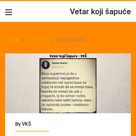
Vetar koji šapuće
HOME
>
TVITEKS
>
SUPERMOĆ
By
VKŠ