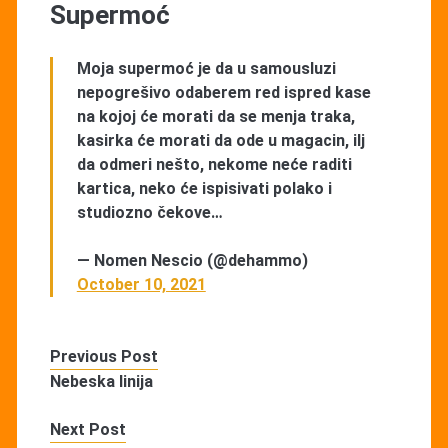
Supermoć
Moja supermoć je da u samousluzi
nepogrešivo odaberem red ispred kase
na kojoj će morati da se menja traka,
kasirka će morati da ode u magacin, ilj
da odmeri nešto, nekome neće raditi
kartica, neko će ispisivati polako i
studiozno čekove…
— Nomen Nescio (@dehammo)
October 10, 2021
Previous Post
Nebeska linija
Next Post