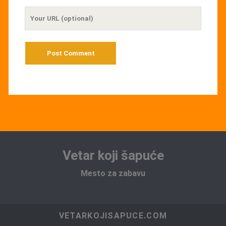
Your
Website
URL
Vetar koji šapuće
Mesto za zabavu
VETARKOJISAPUCE.COM