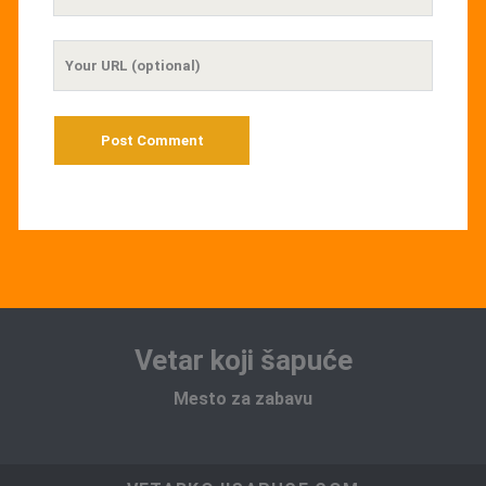
Email
Your
Website
URL
Vetar koji šapuće
Mesto za zabavu