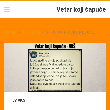
Vetar koji šapuće
HOME
>
TVITEKS
>
STRUJA POSKUPLJUJE
By
VKŠ