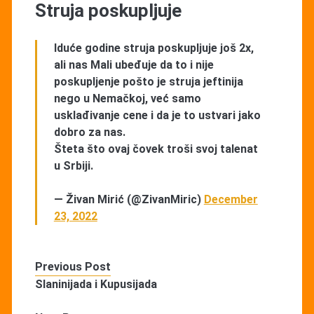
Struja poskupljuje
Iduće godine struja poskupljuje još 2x,
ali nas Mali ubeđuje da to i nije
poskupljenje pošto je struja jeftinija
nego u Nemačkoj, već samo
usklađivanje cene i da je to ustvari jako
dobro za nas.
Šteta što ovaj čovek troši svoj talenat
u Srbiji.
— Živan Mirić (@ZivanMiric)
December
23, 2022
Previous Post
Slaninijada i Kupusijada