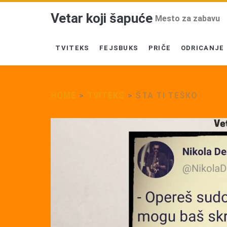
Vetar koji šapuće
Mesto za zabavu
TVITEKS
FEJSBUKS
PRIČE
ODRICANJE
HOME
>
TVITEKS
>
ŠTA TI TEŠKO