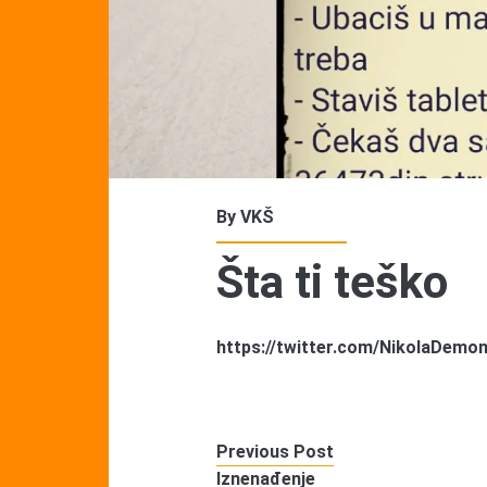
By
VKŠ
Šta ti teško
https://twitter.com/NikolaDemo
Previous Post
Iznenađenje