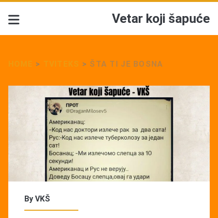
Vetar koji šapuće
HOME
>
TVITEKS
>
ŠTA TI JE BOSNA
By
VKŠ