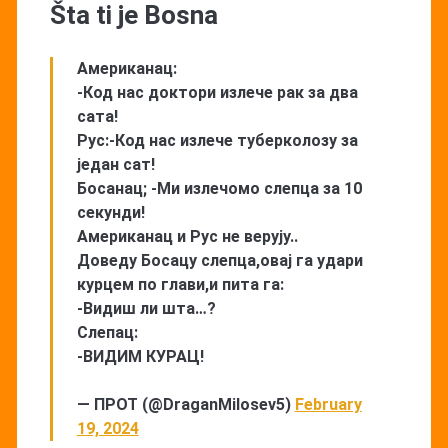
Šta ti je Bosna
Американац:
-Код нас доктори излече рак за два
сата!
Рус:-Код нас излече туберколозу за
један сат!
Босанац; -Ми излечомо слепца за 10
секунди!
Американац и Рус не верују..
Доведу Босацу слепца,овај га удари
курцем по глави,и пита га:
-Видиш ли шта…?
Слепац:
-ВИДИМ КУРАЦ!
— ПРОТ (@DraganMilosev5)
February
19, 2024