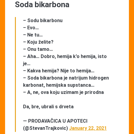
Soda bikarbona
– Sodu bikarbonu
– Evo…
– Ne tu…
– Koju želite?
– Onu tamo…
– Aha… Dobro, hemija k'o hemija, isto
je…
– Kakva hemija? Nije to hemija…
– Soda bikarbona je natrijum hidrogen
karbonat, hemijska supstanca…
– A, ne, ova koju uzimam je prirodna
Da, bre, ubrali s drveta
— PRODAVAČICA U APOTECI
(@StevanTrajkovic)
January 22, 2021