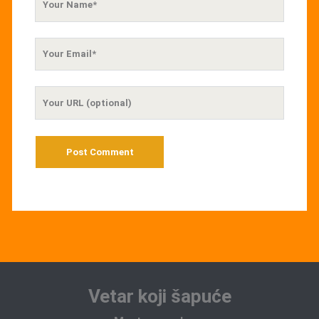
Name
Your
Email
Your
Website
URL
Vetar koji šapuće