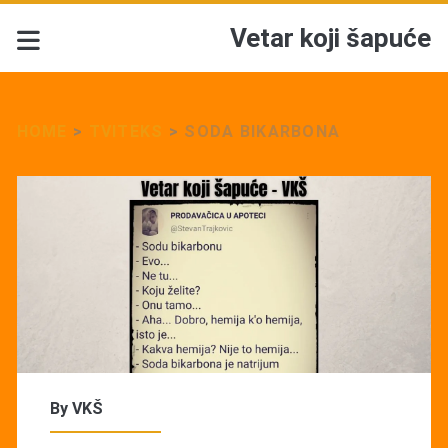
Vetar koji šapuće
HOME
>
TVITEKS
>
SODA BIKARBONA
By
VKŠ