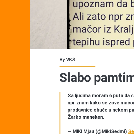
By
VKŠ
Slabo pamti
Sa ljudima moram 6 puta da s
npr znam kako se zove mačor i
prodavnice obuće u nekom p
Žarko maneken.
— MIKI Mjau (@MikiSedmi)
Se