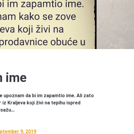
m ime
e upoznam da bi im zapamtio ime. Ali zato
z Kraljeva koji živi na tepihu ispred
asažu…
ptember 9, 2019