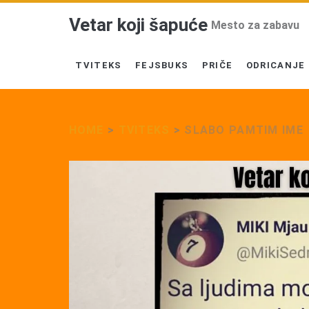
Vetar koji šapuće
Mesto za zabavu
TVITEKS
FEJSBUKS
PRIČE
ODRICANJE
HOME
>
TVITEKS
>
SLABO PAMTIM IME