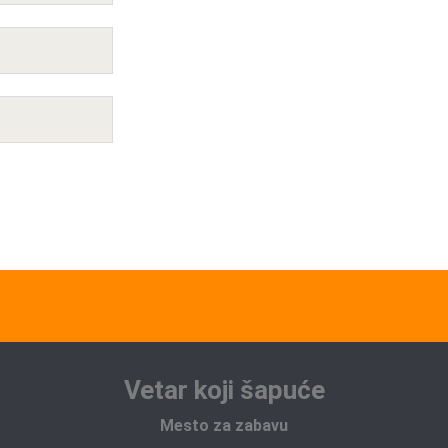
Vetar koji šapuće
Mesto za zabavu