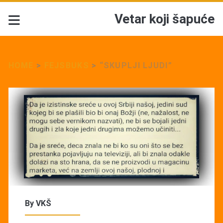
Vetar koji šapuće
HOME
>
FEJSBUKS
>
“SKUPLJI LJUDI”
By
VKŠ