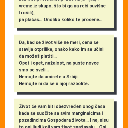
vreme je skupo, što bi ga na reči suvišne
trošili),
pa plaćaš… Onoliko koliko te procene…
Da, kad se život više ne meri, cena se
stavlja otprilike, onako kako im se učini
da možeš platiti…
Opet i opet, nažalost, na puste novce
smo se sveli…
Nemojte da umirete u Srbiji.
Nemojte ni da se u njoj razbolite.
Život će vam biti obezvređen onog časa
kada se suočite sa svim marginalcima i
pozadincima Gospodara života… I ne, nisu
to oni ljudi koji vam život spašavaju… Oni