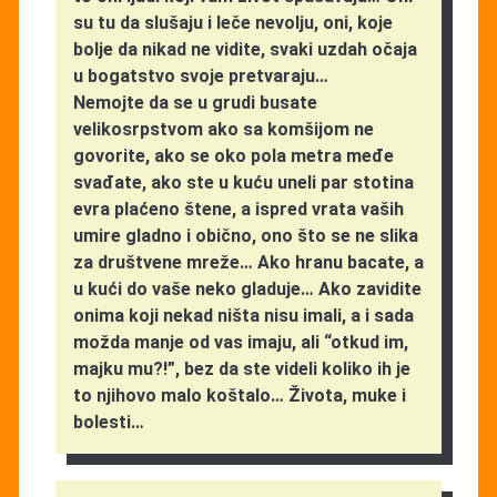
su tu da slušaju i leče nevolju, oni, koje
bolje da nikad ne vidite, svaki uzdah očaja
u bogatstvo svoje pretvaraju…
Nemojte da se u grudi busate
velikosrpstvom ako sa komšijom ne
govorite, ako se oko pola metra međe
svađate, ako ste u kuću uneli par stotina
evra plaćeno štene, a ispred vrata vaših
umire gladno i obično, ono što se ne slika
za društvene mreže… Ako hranu bacate, a
u kući do vaše neko gladuje… Ako zavidite
onima koji nekad ništa nisu imali, a i sada
možda manje od vas imaju, ali “otkud im,
majku mu?!”, bez da ste videli koliko ih je
to njihovo malo koštalo… Života, muke i
bolesti…