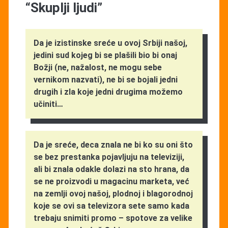
“Skuplji ljudi”
Da je izistinske sreće u ovoj Srbiji našoj,
jedini sud kojeg bi se plašili bio bi onaj
Božji (ne, nažalost, ne mogu sebe
vernikom nazvati), ne bi se bojali jedni
drugih i zla koje jedni drugima možemo
učiniti…
Da je sreće, deca znala ne bi ko su oni što
se bez prestanka pojavljuju na televiziji,
ali bi znala odakle dolazi na sto hrana, da
se ne proizvodi u magacinu marketa, već
na zemlji ovoj našoj, plodnoj i blagorodnoj
koje se ovi sa televizora sete samo kada
trebaju snimiti promo – spotove za velike