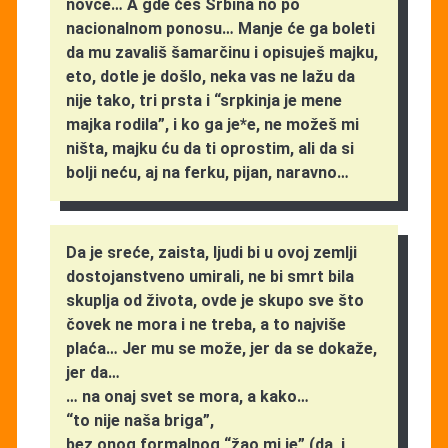
novce… A gde ćeš Srbina no po
nacionalnom ponosu… Manje će ga boleti
da mu zavališ šamarčinu i opisuješ majku,
eto, dotle je došlo, neka vas ne lažu da
nije tako, tri prsta i “srpkinja je mene
majka rodila”, i ko ga je*e, ne možeš mi
ništa, majku ću da ti oprostim, ali da si
bolji neću, aj na ferku, pijan, naravno…
Da je sreće, zaista, ljudi bi u ovoj zemlji
dostojanstveno umirali, ne bi smrt bila
skuplja od života, ovde je skupo sve što
čovek ne mora i ne treba, a to najviše
plaća… Jer mu se može, jer da se dokaže,
jer da…
… na onaj svet se mora, a kako…
“to nije naša briga”,
bez onog formalnog “žao mi je” (da, i