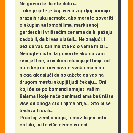
Ne govorite da ste dobri…
…ako prijatelje koji vas u zagrljaj primaju
praznih ruku nemate, ako morate govoriti
o skupim automobilima, markiranoj
garderobi i vrištećim cenama da bi pažnju
zadobili, da bi vas slušali… Ne znajući, i
bez da vas zanima šta ko o vama misli…
Nemojte ništa da govorite ako su vam
reči jeftine, u svakom slučaju jeftinije od
sata koji na ruci nosite svako malo na
njega gledajući da pokažete da vas na
drugom mestu skuplji ljudi čekaju… Oni
koji će se po komandi smejati vašim
šalama i koje neće zanimati ama baš ništa
više od onoga što i njima prija… Što bi se
badava trošili…
Praštaj, zemljo moja, ti možda jesi ista
ostala, mi te više nismo vredni…