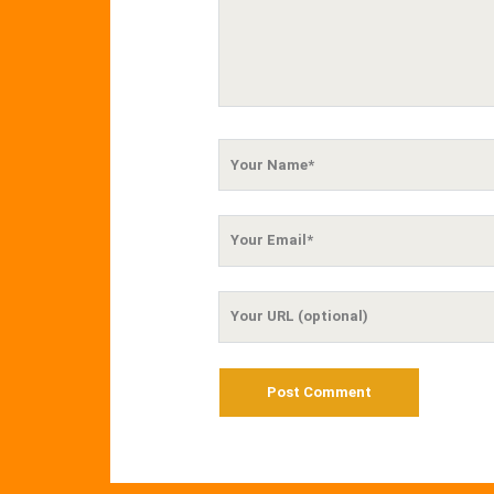
Your
Name
Your
Email
Your
Website
URL