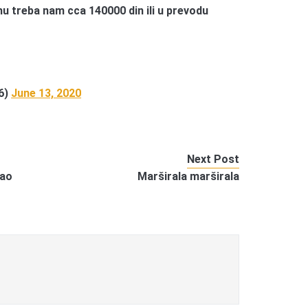
u treba nam cca 140000 din ili u prevodu
6)
June 13, 2020
Next Post
pao
Marširala marširala