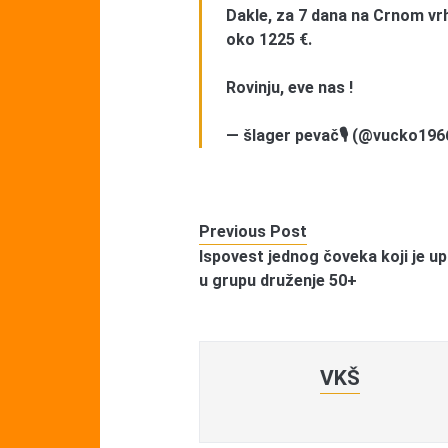
Dakle, za 7 dana na Crnom vrh
oko 1225 €.
Rovinju, eve nas !
— šlager pevač🎙 (@vucko196
Previous Post
Ispovest jednog čoveka koji je u
u grupu druženje 50+
VKŠ