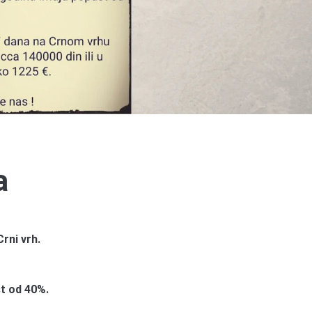
a
Crni vrh.
t od 40%.