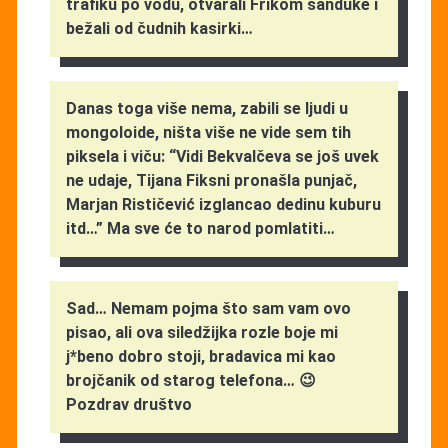
trafiku po vodu, otvarali Frikom sanduke i
bežali od čudnih kasirki…
Danas toga više nema, zabili se ljudi u
mongoloide, ništa više ne vide sem tih
piksela i viču: “Vidi Bekvalčeva se još uvek
ne udaje, Tijana Fiksni pronašla punjač,
Marjan Rističević izglancao dedinu kuburu
itd…” Ma sve će to narod pomlatiti…
Sad… Nemam pojma što sam vam ovo
pisao, ali ova siledžijka rozle boje mi
j*beno dobro stoji, bradavica mi kao
brojčanik od starog telefona… 😉
Pozdrav društvo