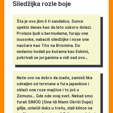
Siledžijka rozle boje
Šta je ovo jbm li ti sandalicu. Sunce
upeklo danas kao da leto uskoro dolazi.
Prolaze ljudi u bermudama, furaju one
isusovke, nabacili siledžijke i nose one
naočare kao Tito na Brionima. Do
nedavno hodali po kućama kao Eskimi,
pokrivali se jorganima a vidi sad ovo…
Neće ovo na dobro da izađe, zamisli lika
odvaljen od teretane a fura japankice i
oblači one roze majčice i to još u
Zemunu… Gde ode ovaj svet. Nekad smo
furali SIMOD (Sine Idi Mami Obriši Dupe)
gillje, uvlačili duks u trešu, slali klince na