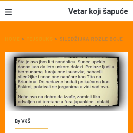
Vetar koji šapuće
HOME
>
FEJSBUKS
>
SILEDŽIJKA ROZLE BOJE
By
VKŠ