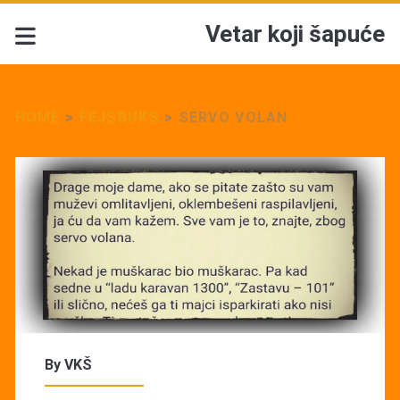
Vetar koji šapuće
HOME
>
FEJSBUKS
>
SERVO VOLAN
By
VKŠ