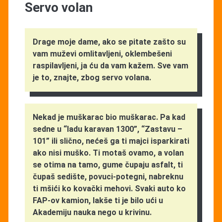
Servo volan
Drage moje dame, ako se pitate zašto su
vam muževi omlitavljeni, oklembešeni
raspilavljeni, ja ću da vam kažem. Sve vam
je to, znajte, zbog servo volana.
Nekad je muškarac bio muškarac. Pa kad
sedne u “ladu karavan 1300”, “Zastavu –
101” ili slično, nećeš ga ti majci isparkirati
ako nisi muško. Ti motaš ovamo, a volan
se otima na tamo, gume čupaju asfalt, ti
čupaš sedište, povuci-potegni, nabreknu
ti mšići ko kovački mehovi. Svaki auto ko
FAP-ov kamion, lakše ti je bilo ući u
Akademiju nauka nego u krivinu.