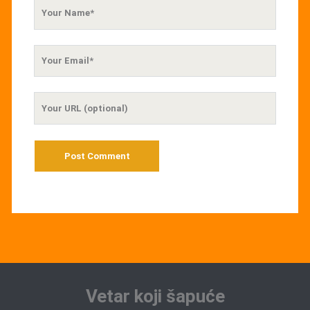
Your
Name
Your
Email
Your
Website
URL
Vetar koji šapuće