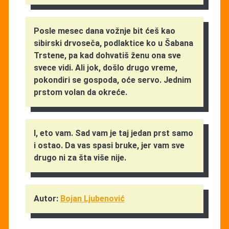
Posle mesec dana vožnje bit ćeš kao
sibirski drvoseča, podlaktice ko u Šabana
Trstene, pa kad dohvatiš ženu ona sve
svece vidi. Ali jok, došlo drugo vreme,
pokondiri se gospoda, oće servo. Jednim
prstom volan da okreće.
I, eto vam. Sad vam je taj jedan prst samo
i ostao. Da vas spasi bruke, jer vam sve
drugo ni za šta više nije.
Autor:
Bojan Ljubenović